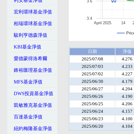
利安基金淨值
3.6
宏利環球基金淨值
3.4
April 2025
14
柏瑞環球基金淨值
Pric
駿利亨德森淨值
KBI基金淨值
日期
淨值
愛德蒙得洛希爾
2025/07/08
4.276
2025/07/03
4.233
鋒裕匯理基金淨值
2025/07/02
4.227
2025/06/30
4.179
MFS基金淨值
2025/06/27
4.204
DWS投資基金淨值
2025/06/26
4.190
2025/06/25
4.206
凱敏雅克基金淨值
2025/06/24
4.157
百達基金淨值
2025/06/23
4.100
2025/06/20
4.104
紐約梅隆基金淨值