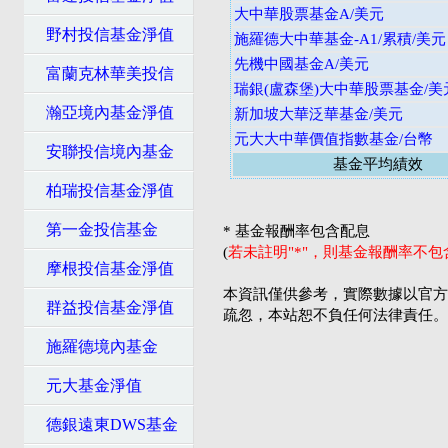
大中華股票基金A/美元
野村投信基金淨值
施羅德大中華基金-A1/累積/美元
先機中國基金A/美元
富蘭克林華美投信
瑞銀(盧森堡)大中華股票基金/美
瀚亞境內基金淨值
新加坡大華泛華基金/美元
元大大中華價值指數基金/台幣
安聯投信境內基金
基金平均績效
柏瑞投信基金淨值
第一金投信基金
* 基金報酬率包含配息
(
若未註明"*"，則基金報酬率不
摩根投信基金淨值
本資訊僅供參考，實際數據以官方
群益投信基金淨值
疏忽，本站恕不負任何法律責任。
施羅德境內基金
元大基金淨值
德銀遠東DWS基金