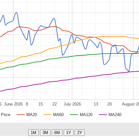
5
June 2026
8
15
22
July 2026
13
20
August 2
Price
MA20
MA60
MA120
MA240