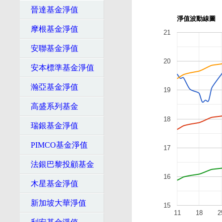
晉達基金淨值
淨值波動線圖
摩根基金淨值
21
安聯基金淨值
20
安本標準基金淨值
瀚亞基金淨值
19
高盛系列基金
18
瑞銀基金淨值
PIMCO基金淨值
17
法銀巴黎投顧基金
16
木星基金淨值
新加坡大華淨值
15
11
18
2