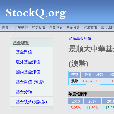
首頁
市場動態
歷史股價
基金淨值
基金分類
經濟數據
股市比
景順基金淨值
基金總覽
景順大中華基
基金淨值
(澳幣)
境外基金淨值
國內基金淨值
幣別
淨值
漲跌
漲
澳幣
18.76
0.30
1
基金淨值行動版
基金分類
年度報酬率
2016
2017
201
基金績效(測試版)
5.05%
41.80%
-15.