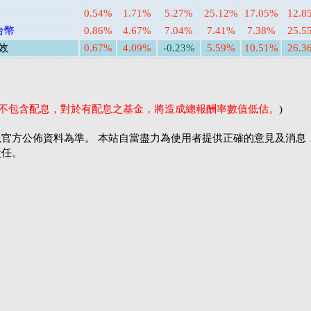
0.54%
1.71%
5.27%
25.12%
17.05%
12.8
台幣
0.86%
4.67%
7.04%
7.41%
7.38%
25.5
效
0.67%
4.09%
-0.23%
5.59%
10.51%
26.3
率不包含配息，對於有配息之基金，將造成總報酬率數值低估。
)
官方公佈資料為準。 本站自當盡力為使用者提供正確的意見及消息
責任。