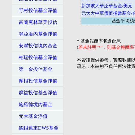
新加坡大華泛華基金/美元
野村投信基金淨值
元大大中華價值指數基金/
基金平均績
富蘭克林華美投信
瀚亞境內基金淨值
* 基金報酬率包含配息
安聯投信境內基金
(
若未註明"*"，則基金報酬
柏瑞投信基金淨值
本資訊僅供參考，實際數據以
疏忽，本站恕不負任何法律
第一金投信基金
摩根投信基金淨值
群益投信基金淨值
施羅德境內基金
元大基金淨值
德銀遠東DWS基金