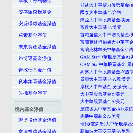
摩根士丹利基金
群益大中華雙力優勢基金/
安盛羅森堡基金
國泰大中華基金/台幣
瀚亞大中華股票基金/美元
安盛環球基金淨值
富達大中華基金/美元
首域盈信大中華增長基金/
羅素基金淨值
富蘭克林坦伯頓大中華基金-
未來資產基金淨值
富蘭克林華美中華基金/台
GAM Star中華股票基金A(
路博邁基金淨值
GAM Star中華股票基金-累
普徠仕基金淨值
高盛大中華股票基金-X股/
景順大中華基金-A股/美元
資本集團基金淨值
摩根大中華基金-分派/美元
先機基金淨值
大中華股票基金Y/美元
大中華股票基金A/美元
施羅德大中華基金-A1/累積
境內基金淨值
先機中國基金A/美元
聯博投信基金淨值
瑞銀(盧森堡)大中華股票基
新加坡大華泛華基金/星幣
富達投信基金淨值