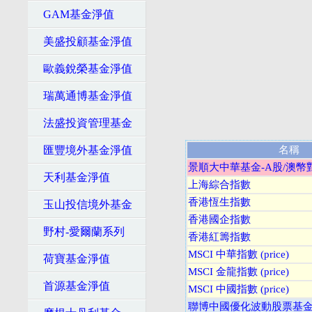
GAM基金淨值
美盛投顧基金淨值
歐義銳榮基金淨值
瑞萬通博基金淨值
法盛投資管理基金
匯豐境外基金淨值
名稱
景順大中華基金-A股/澳幣
天利基金淨值
上海綜合指數
香港恆生指數
玉山投信境外基金
香港國企指數
野村-愛爾蘭系列
香港紅籌指數
MSCI 中華指數 (price)
荷寶基金淨值
MSCI 金龍指數 (price)
首源基金淨值
MSCI 中國指數 (price)
聯博中國優化波動股票基金-