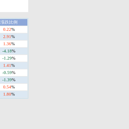
漲跌比例
0.22
%
2.91
%
1.36
%
-4.18
%
-1.29
%
1.41
%
-0.59
%
-1.39
%
0.54
%
1.80
%