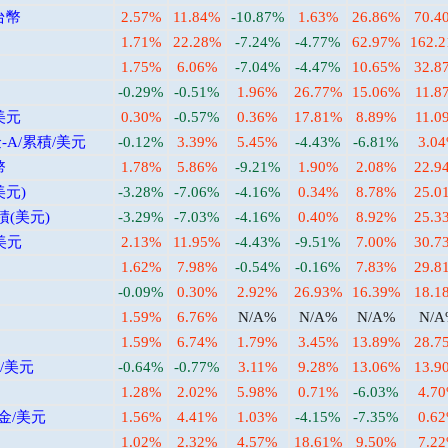
台幣
2.57%
11.84%
-10.87%
1.63%
26.86%
70.4
1.71%
22.28%
-7.24%
-4.77%
62.97%
162.
1.75%
6.06%
-7.04%
-4.47%
10.65%
32.8
-0.29%
-0.51%
1.96%
26.77%
15.06%
11.8
美元
0.30%
-0.57%
0.36%
17.81%
8.89%
11.0
A/累積/美元
-0.12%
3.39%
5.45%
-4.43%
-6.81%
3.0
幣
1.78%
5.86%
-9.21%
1.90%
2.08%
22.9
美元)
-3.28%
-7.06%
-4.16%
0.34%
8.78%
25.0
積(美元)
-3.29%
-7.03%
-4.16%
0.40%
8.92%
25.3
美元
2.13%
11.95%
-4.43%
-9.51%
7.00%
30.7
1.62%
7.98%
-0.54%
-0.16%
7.83%
29.8
-0.09%
0.30%
2.92%
26.93%
16.39%
18.1
1.59%
6.76%
N/A%
N/A%
N/A%
N/
1.59%
6.74%
1.79%
3.45%
13.89%
28.7
/美元
-0.64%
-0.77%
3.11%
9.28%
13.06%
13.9
1.28%
2.02%
5.98%
0.71%
-6.03%
4.7
金/美元
1.56%
4.41%
1.03%
-4.15%
-7.35%
0.6
1.02%
2.32%
4.57%
18.61%
9.50%
7.2