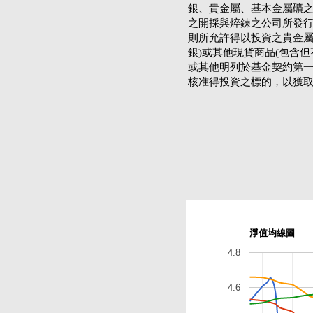
銀、貴金屬、基本金屬礦
之開採與焠鍊之公司所發行之
則所允許得以投資之貴金屬
銀)或其他現貨商品(包含
或其他明列於基金契約第一
核准得投資之標的，以獲
淨值均線圖
4.8
4.6