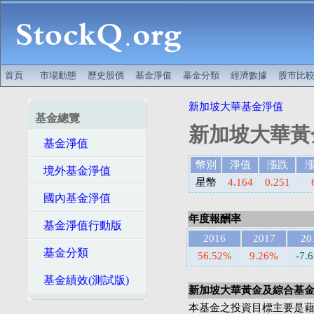
首頁
市場動態
歷史股價
基金淨值
基金分類
經濟數據
股市比
新加坡大華基金淨值
基金總覽
新加坡大華黃
基金淨值
幣別
淨值
漲跌
境外基金淨值
星幣
4.164
0.251
國內基金淨值
年度報酬率
基金淨值行動版
2016
2017
20
基金分類
56.52%
9.26%
-7.
基金績效(測試版)
新加坡大華黃金及綜合基金
本基金之投資目標主要是藉