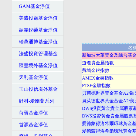
GAM基金淨值
美盛投顧基金淨值
歐義銳榮基金淨值
瑞萬通博基金淨值
名
法盛投資管理基金
新加坡大華黃金及綜合基金
道瓊貴金屬指數
匯豐境外基金淨值
費城金銀指數
天利基金淨值
AMEX金蟲指數
FTSE金礦指數
玉山投信境外基金
貝萊德世界黃金基金A2/歐
野村-愛爾蘭系列
貝萊德世界黃金基金A2/美
DWS投資黃金貴金屬股票基
荷寶基金淨值
DWS投資黃金貴金屬股票基
愛德蒙得洛希爾環球黃金基金
首源基金淨值
愛德蒙得洛希爾環球黃金基金