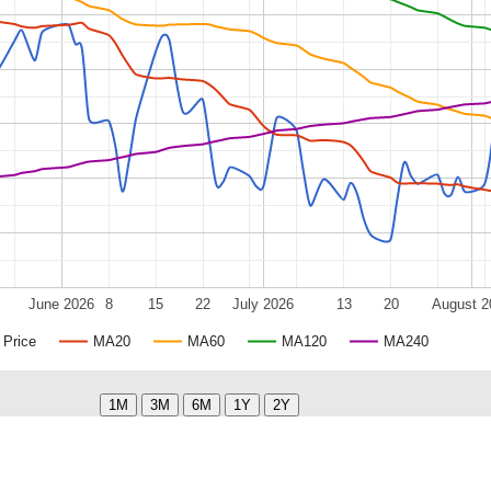
June 2026
8
15
22
July 2026
13
20
August 2
Price
MA20
MA60
MA120
MA240