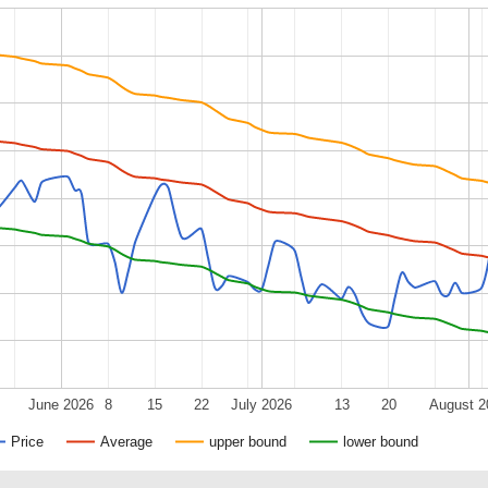
June 2026
8
15
22
July 2026
13
20
August 2
Price
Average
upper bound
lower bound