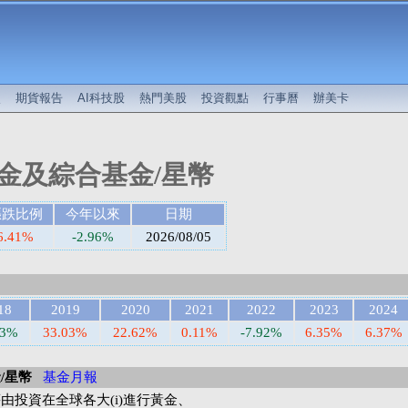
較
期貨報告
AI科技股
熱門美股
投資觀點
行事曆
辦美卡
金及綜合基金/星幣
漲跌比例
今年以來
日期
6.41%
-2.96%
2026/08/05
18
2019
2020
2021
2022
2023
2024
63%
33.03%
22.62%
0.11%
-7.92%
6.35%
6.37%
/星幣
基金月報
由投資在全球各大(i)進行黃金、