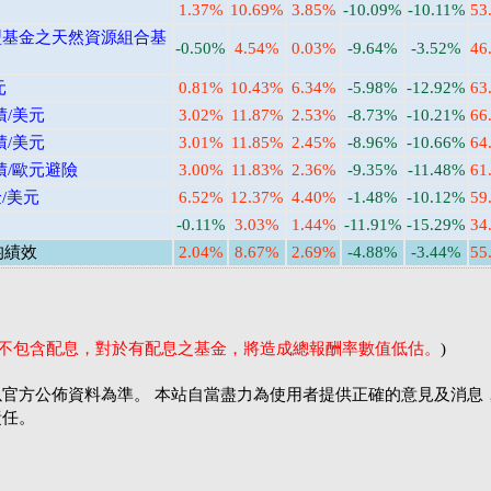
1.37%
10.69%
3.85%
-10.09%
-10.11%
53
型基金之天然資源組合基
-0.50%
4.54%
0.03%
-9.64%
-3.52%
46
元
0.81%
10.43%
6.34%
-5.98%
-12.92%
63
積/美元
3.02%
11.87%
2.53%
-8.73%
-10.21%
66
積/美元
3.01%
11.85%
2.45%
-8.96%
-10.66%
64
積/歐元避險
3.00%
11.83%
2.36%
-9.35%
-11.48%
61
/美元
6.52%
12.37%
4.40%
-1.48%
-10.12%
59
-0.11%
3.03%
1.44%
-11.91%
-15.29%
34
均績效
2.04%
8.67%
2.69%
-4.88%
-3.44%
55
率不包含配息，對於有配息之基金，將造成總報酬率數值低估。
)
官方公佈資料為準。 本站自當盡力為使用者提供正確的意見及消息
責任。