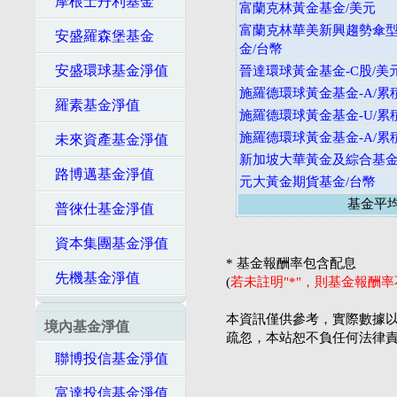
摩根士丹利基金
富蘭克林黃金基金/美元
富蘭克林華美新興趨勢傘
安盛羅森堡基金
金/台幣
安盛環球基金淨值
晉達環球黃金基金-C股/美
施羅德環球黃金基金-A/累
羅素基金淨值
施羅德環球黃金基金-U/累
施羅德環球黃金基金-A/累
未來資產基金淨值
新加坡大華黃金及綜合基金
路博邁基金淨值
元大黃金期貨基金/台幣
基金平
普徠仕基金淨值
資本集團基金淨值
* 基金報酬率包含配息
先機基金淨值
(
若未註明"*"，則基金報酬
本資訊僅供參考，實際數據以
境內基金淨值
疏忽，本站恕不負任何法律
聯博投信基金淨值
富達投信基金淨值