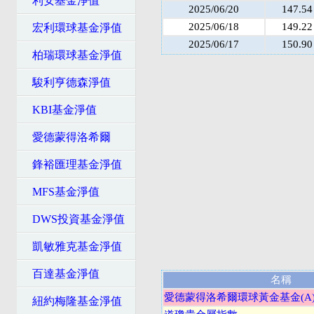
利安基金淨值
2025/06/20
147.54
2025/06/18
149.22
宏利環球基金淨值
2025/06/17
150.90
柏瑞環球基金淨值
駿利亨德森淨值
KBI基金淨值
愛德蒙得洛希爾
鋒裕匯理基金淨值
MFS基金淨值
DWS投資基金淨值
凱敏雅克基金淨值
百達基金淨值
名稱
愛德蒙得洛希爾環球黃金基金(A)
紐約梅隆基金淨值