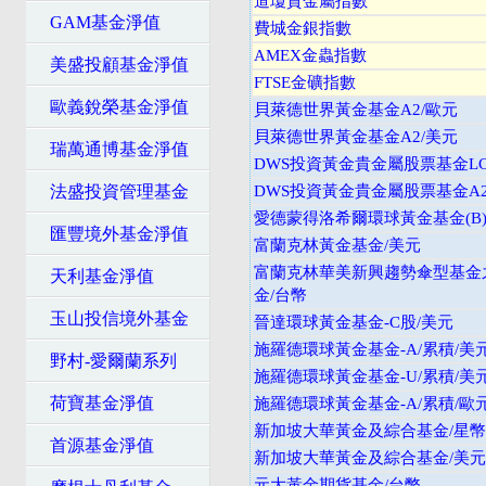
道瓊貴金屬指數
GAM基金淨值
費城金銀指數
AMEX金蟲指數
美盛投顧基金淨值
FTSE金礦指數
歐義銳榮基金淨值
貝萊德世界黃金基金A2/歐元
貝萊德世界黃金基金A2/美元
瑞萬通博基金淨值
DWS投資黃金貴金屬股票基金LC
法盛投資管理基金
DWS投資黃金貴金屬股票基金A2
愛德蒙得洛希爾環球黃金基金(B)
匯豐境外基金淨值
富蘭克林黃金基金/美元
富蘭克林華美新興趨勢傘型基金
天利基金淨值
金/台幣
玉山投信境外基金
晉達環球黃金基金-C股/美元
施羅德環球黃金基金-A/累積/美
野村-愛爾蘭系列
施羅德環球黃金基金-U/累積/美
荷寶基金淨值
施羅德環球黃金基金-A/累積/歐
新加坡大華黃金及綜合基金/星幣
首源基金淨值
新加坡大華黃金及綜合基金/美元
元大黃金期貨基金/台幣