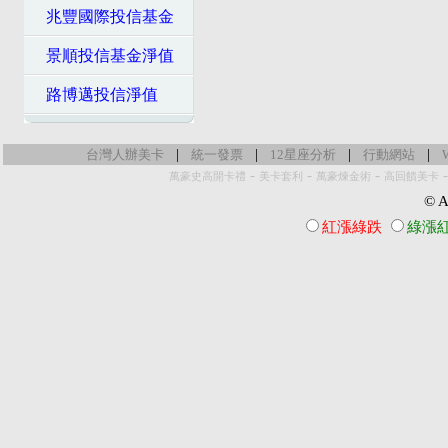
兆豐國際投信基金
景順投信基金淨值
路博邁投信淨值
|
|
|
|
台灣人辦美卡
統一發票
12星座分析
行動網站
-
-
-
萬豪史高開卡禮
美卡套利
萬豪煉金術
高回饋美卡
© Al
紅漲綠跌
綠漲