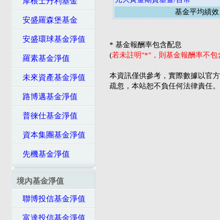
摩根士丹利基金
基金平均績效
安盛羅森堡基金
安盛環球基金淨值
* 基金報酬率包含配息
(
若未註明"*"，則基金報酬率不
羅素基金淨值
本資訊僅供參考，實際數據以官方
未來資產基金淨值
疏忽，本站恕不負任何法律責任。
路博邁基金淨值
普徠仕基金淨值
資本集團基金淨值
先機基金淨值
境內基金淨值
聯博投信基金淨值
富達投信基金淨值