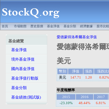
首頁
市場動態
歷史股價
基金淨值
基金分類
經濟數據
股市比
愛德蒙得洛希爾基金淨值
基金總覽
愛德蒙得洛希爾環
基金淨值
美元
境外基金淨值
國內基金淨值
幣別
淨值
漲跌
漲跌比
美元
147.71
1.20
0.82
基金淨值行動版
基金分類
年度報酬率
2015
2016
2017
基金績效(測試版)
-23.10%
48.44%
6.81%