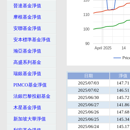
120
晉達基金淨值
110
摩根基金淨值
安聯基金淨值
100
安本標準基金淨值
90
April 2025
14
瀚亞基金淨值
Pric
高盛系列基金
瑞銀基金淨值
日期
淨值
2025/07/03
147.71
PIMCO基金淨值
2025/07/02
146.51
法銀巴黎投顧基金
2025/06/30
145.72
2025/06/27
141.86
木星基金淨值
2025/06/26
147.68
新加坡大華淨值
2025/06/25
145.34
2025/06/24
145.17