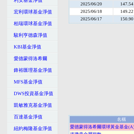
利安基金淨值
2025/06/20
147.54
2025/06/18
149.22
宏利環球基金淨值
2025/06/17
150.90
柏瑞環球基金淨值
駿利亨德森淨值
KBI基金淨值
愛德蒙得洛希爾
鋒裕匯理基金淨值
MFS基金淨值
DWS投資基金淨值
凱敏雅克基金淨值
百達基金淨值
名稱
愛德蒙得洛希爾環球黃金基金(A)
紐約梅隆基金淨值