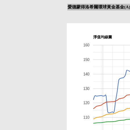
愛德蒙得洛希爾環球黃金基金(A)
淨值均線圖
160
150
140
130
120
110