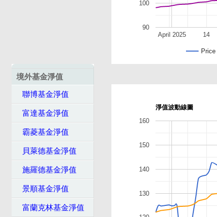
100
90
April 2025
14
Price
境外基金淨值
聯博基金淨值
淨值波動線圖
富達基金淨值
160
霸菱基金淨值
150
貝萊德基金淨值
140
施羅德基金淨值
景順基金淨值
130
富蘭克林基金淨值