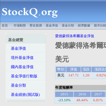
首頁
市場動態
歷史股價
基金淨值
基金分類
經濟數據
股市比
愛德蒙得洛希爾基金淨值
基金總覽
愛德蒙得洛希爾環
基金淨值
美元
境外基金淨值
國內基金淨值
幣別
淨值
漲跌
漲跌比
美元
147.71
1.20
0.82
基金淨值行動版
基金分類
年度報酬率
2015
2016
2017
基金績效(測試版)
-23.10%
48.44%
6.81%