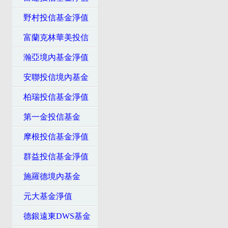
野村投信基金淨值
富蘭克林華美投信
瀚亞境內基金淨值
安聯投信境內基金
柏瑞投信基金淨值
第一金投信基金
摩根投信基金淨值
群益投信基金淨值
施羅德境內基金
元大基金淨值
德銀遠東DWS基金