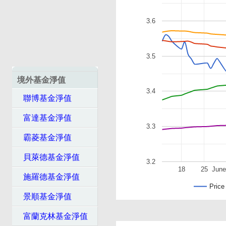
3.6
3.5
境外基金淨值
3.4
聯博基金淨值
富達基金淨值
3.3
霸菱基金淨值
貝萊德基金淨值
3.2
18
25
June
施羅德基金淨值
Price
景順基金淨值
富蘭克林基金淨值