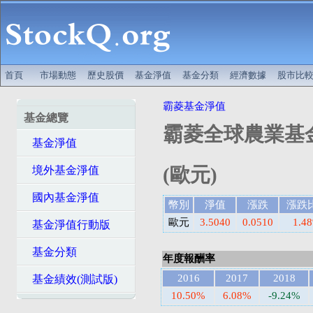
首頁
市場動態
歷史股價
基金淨值
基金分類
經濟數據
股市比
霸菱基金淨值
基金總覽
霸菱全球農業基金
基金淨值
(歐元)
境外基金淨值
國內基金淨值
幣別
淨值
漲跌
漲跌
歐元
3.5040
0.0510
1.4
基金淨值行動版
基金分類
年度報酬率
2016
2017
2018
基金績效(測試版)
10.50%
6.08%
-9.24%