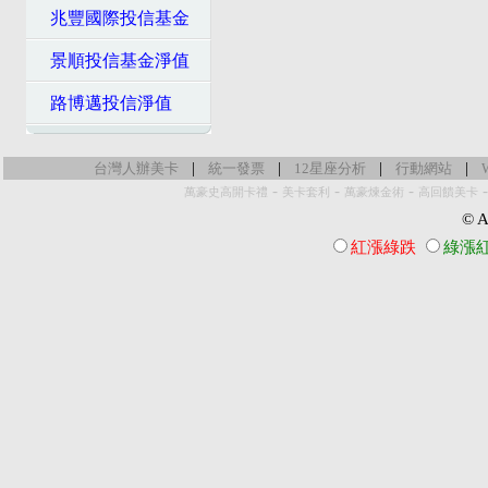
兆豐國際投信基金
景順投信基金淨值
路博邁投信淨值
|
|
|
|
台灣人辦美卡
統一發票
12星座分析
行動網站
-
-
-
萬豪史高開卡禮
美卡套利
萬豪煉金術
高回饋美卡
© Al
紅漲綠跌
綠漲