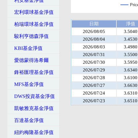
利安基金淨值
Pric
宏利環球基金淨值
日期
淨值
柏瑞環球基金淨值
2026/08/05
3.5040
駿利亨德森淨值
2026/08/04
3.4530
2026/08/03
3.4980
KBI基金淨值
2026/07/31
3.5500
愛德蒙得洛希爾
2026/07/30
3.5950
2026/07/29
3.6340
鋒裕匯理基金淨值
2026/07/28
3.6100
MFS基金淨值
2026/07/27
3.6630
2026/07/24
3.6310
DWS投資基金淨值
2026/07/23
3.6510
凱敏雅克基金淨值
百達基金淨值
紐約梅隆基金淨值