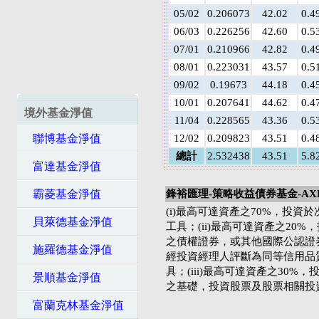
05/02
0.206073
42.02
0.4
06/03
0.226256
42.60
0.5
07/01
0.210966
42.82
0.4
08/01
0.223031
43.57
0.5
09/02
0.19673
44.18
0.4
10/01
0.207641
44.62
0.4
境外基金淨值
11/04
0.228565
43.36
0.5
聯博基金淨值
12/02
0.209823
43.51
0.4
總計
2.532438
43.51
5.8
富達基金淨值
霸菱基金淨值
鋒裕匯理-策略收益債券基金-AX
(i)最高可達資產之70%，投資
貝萊德基金淨值
工具；(ii)最高可達資產之20%
之債權證券，或其他國際公認證
施羅德基金淨值
經投資經理人評斷為同等信用品
具；(iii)最高可達資產之30%，
景順基金淨值
之基礎，投資股票及股票相關投
富蘭克林基金淨值