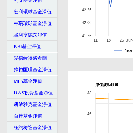
利安基金淨值
42.25
宏利環球基金淨值
42.00
柏瑞環球基金淨值
駿利亨德森淨值
41.75
11
18
25
Jun
KBI基金淨值
Price
愛德蒙得洛希爾
鋒裕匯理基金淨值
MFS基金淨值
淨值波動線圖
DWS投資基金淨值
48
凱敏雅克基金淨值
46
百達基金淨值
紐約梅隆基金淨值