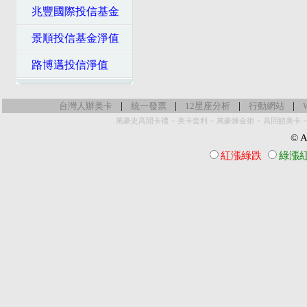
兆豐國際投信基金
景順投信基金淨值
路博邁投信淨值
|
|
|
|
台灣人辦美卡
統一發票
12星座分析
行動網站
-
-
-
萬豪史高開卡禮
美卡套利
萬豪煉金術
高回饋美卡
© Al
紅漲綠跌
綠漲