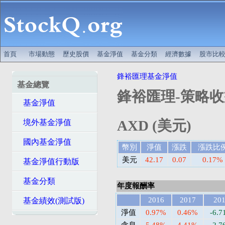
首頁
市場動態
歷史股價
基金淨值
基金分類
經濟數據
股市比
鋒裕匯理基金淨值
基金總覽
鋒裕匯理-策略收
基金淨值
AXD (美元)
境外基金淨值
國內基金淨值
幣別
淨值
漲跌
漲跌比
美元
42.17
0.07
0.17%
基金淨值行動版
基金分類
年度報酬率
2016
2017
20
基金績效(測試版)
淨值
0.97%
0.46%
-6.