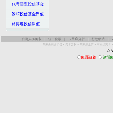
兆豐國際投信基金
景順投信基金淨值
路博邁投信淨值
|
|
|
|
台灣人辦美卡
統一發票
12星座分析
行動網站
-
-
-
萬豪史高開卡禮
美卡套利
萬豪煉金術
高回饋美卡
© Al
紅漲綠跌
綠漲