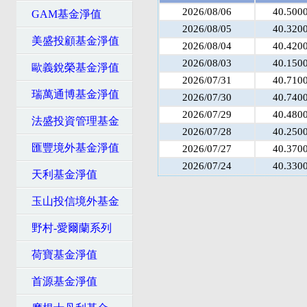
2026/08/06
40.500
GAM基金淨值
2026/08/05
40.320
美盛投顧基金淨值
2026/08/04
40.420
2026/08/03
40.150
歐義銳榮基金淨值
2026/07/31
40.710
瑞萬通博基金淨值
2026/07/30
40.740
2026/07/29
40.480
法盛投資管理基金
2026/07/28
40.250
匯豐境外基金淨值
2026/07/27
40.370
2026/07/24
40.330
天利基金淨值
玉山投信境外基金
野村-愛爾蘭系列
荷寶基金淨值
首源基金淨值