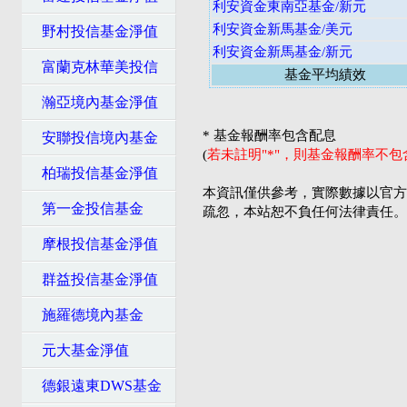
利安資金東南亞基金/新元
利安資金新馬基金/美元
野村投信基金淨值
利安資金新馬基金/新元
富蘭克林華美投信
基金平均績效
瀚亞境內基金淨值
* 基金報酬率包含配息
安聯投信境內基金
(
若未註明"*"，則基金報酬率不
柏瑞投信基金淨值
本資訊僅供參考，實際數據以官方
第一金投信基金
疏忽，本站恕不負任何法律責任。
摩根投信基金淨值
群益投信基金淨值
施羅德境內基金
元大基金淨值
德銀遠東DWS基金