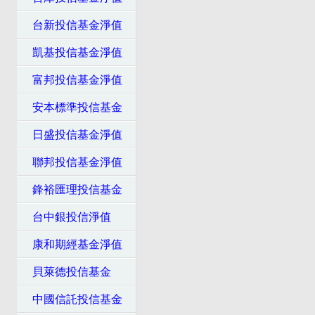
台新投信基金淨值
凱基投信基金淨值
富邦投信基金淨值
安本標準投信基金
日盛投信基金淨值
聯邦投信基金淨值
鋒裕匯理投信基金
台中銀投信淨值
康和期經基金淨值
貝萊德投信基金
中國信託投信基金