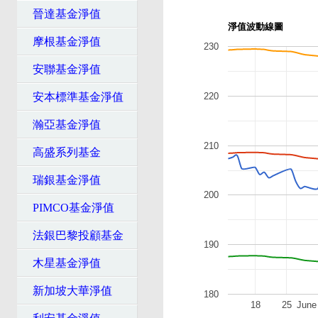
晉達基金淨值
淨值波動線圖
摩根基金淨值
230
安聯基金淨值
220
安本標準基金淨值
瀚亞基金淨值
210
高盛系列基金
瑞銀基金淨值
200
PIMCO基金淨值
法銀巴黎投顧基金
190
木星基金淨值
新加坡大華淨值
180
18
25
June