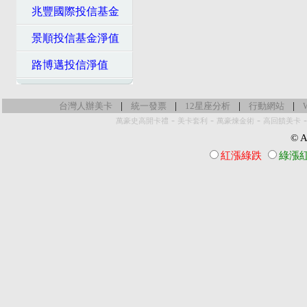
兆豐國際投信基金
景順投信基金淨值
路博邁投信淨值
|
|
|
|
台灣人辦美卡
統一發票
12星座分析
行動網站
-
-
-
萬豪史高開卡禮
美卡套利
萬豪煉金術
高回饋美卡
© Al
紅漲綠跌
綠漲