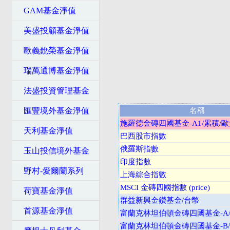
GAM基金淨值
美盛投顧基金淨值
歐義銳榮基金淨值
瑞萬通博基金淨值
法盛投資管理基金
匯豐境外基金淨值
名稱
施羅德金磚四國基金-A1/累積/
天利基金淨值
巴西股市指數
俄羅斯指數
玉山投信境外基金
印度指數
野村-愛爾蘭系列
上海綜合指數
MSCI 金磚四國指數 (price)
荷寶基金淨值
群益新興金鑽基金/台幣
首源基金淨值
富蘭克林坦伯頓金磚四國基金-A/
富蘭克林坦伯頓金磚四國基金-B/