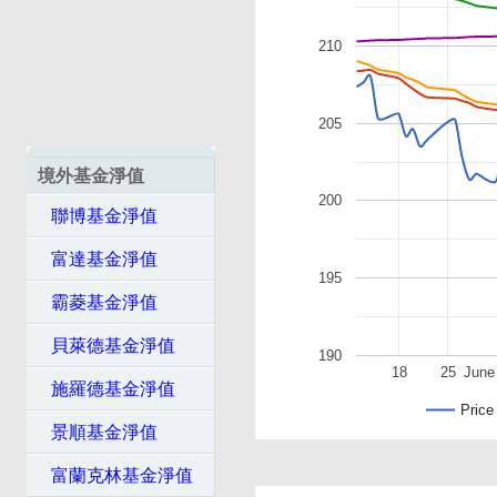
210
205
境外基金淨值
200
聯博基金淨值
富達基金淨值
195
霸菱基金淨值
貝萊德基金淨值
190
18
25
June
施羅德基金淨值
Price
景順基金淨值
富蘭克林基金淨值