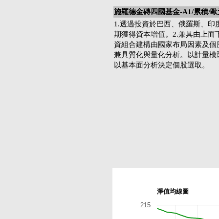
施羅德金磚四國基金-A1/累積/歐
1.透過投資於巴西、俄羅斯、
期獲得資本增值。2.兼具由上
資組合建構由國家布局因素及個
兼具質化與量化分析。以計量模
以基本面分析決定個股選取。
淨值均線圖
215