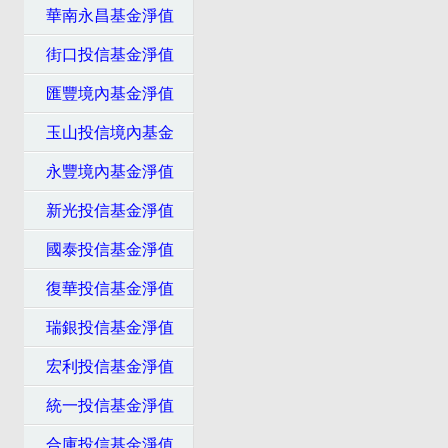
華南永昌基金淨值
街口投信基金淨值
匯豐境內基金淨值
玉山投信境內基金
永豐境內基金淨值
新光投信基金淨值
國泰投信基金淨值
復華投信基金淨值
瑞銀投信基金淨值
宏利投信基金淨值
統一投信基金淨值
合庫投信基金淨值