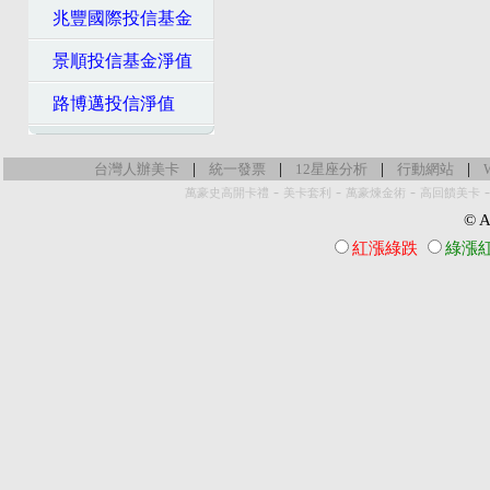
兆豐國際投信基金
景順投信基金淨值
路博邁投信淨值
|
|
|
|
台灣人辦美卡
統一發票
12星座分析
行動網站
-
-
-
萬豪史高開卡禮
美卡套利
萬豪煉金術
高回饋美卡
© Al
紅漲綠跌
綠漲