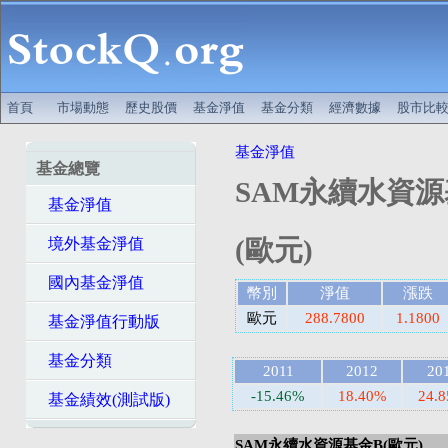
首頁
市場動態
歷史股價
基金淨值
基金分類
經濟數據
股市比
基金淨值
基金總覽
SAM永續水資源
基金淨值
(歐元)
境外基金淨值
國內基金淨值
幣別
淨值
漲跌
歐元
288.7800
1.1800
基金淨值行動版
基金分類
2011
2012
20
-15.46%
18.40%
24.
基金績效(測試版)
SAM永續水資源基金B(歐元)