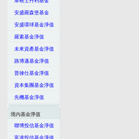
摩根士丹利基金
安盛羅森堡基金
安盛環球基金淨值
羅素基金淨值
未來資產基金淨值
路博邁基金淨值
普徠仕基金淨值
資本集團基金淨值
先機基金淨值
境內基金淨值
聯博投信基金淨值
富達投信基金淨值