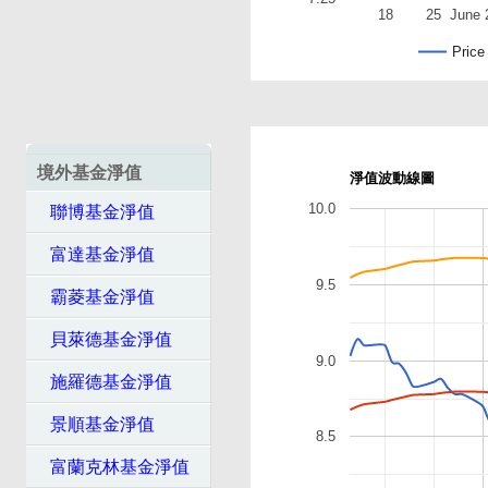
18
25
June 
Price
境外基金淨值
淨值波動線圖
10.0
聯博基金淨值
富達基金淨值
9.5
霸菱基金淨值
貝萊德基金淨值
9.0
施羅德基金淨值
景順基金淨值
8.5
富蘭克林基金淨值