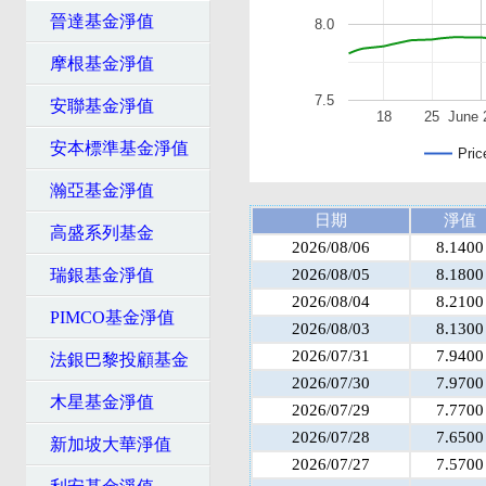
晉達基金淨值
8.0
摩根基金淨值
7.5
安聯基金淨值
18
25
June 
安本標準基金淨值
Pric
瀚亞基金淨值
日期
淨值
高盛系列基金
2026/08/06
8.1400
瑞銀基金淨值
2026/08/05
8.1800
2026/08/04
8.2100
PIMCO基金淨值
2026/08/03
8.1300
2026/07/31
7.9400
法銀巴黎投顧基金
2026/07/30
7.9700
木星基金淨值
2026/07/29
7.7700
2026/07/28
7.6500
新加坡大華淨值
2026/07/27
7.5700