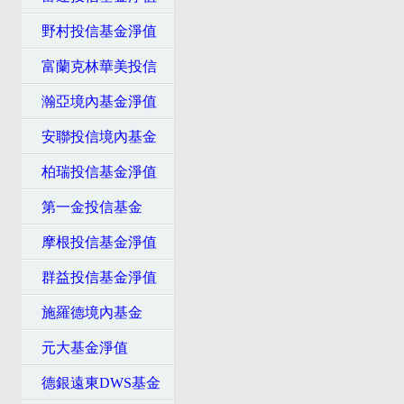
野村投信基金淨值
富蘭克林華美投信
瀚亞境內基金淨值
安聯投信境內基金
柏瑞投信基金淨值
第一金投信基金
摩根投信基金淨值
群益投信基金淨值
施羅德境內基金
元大基金淨值
德銀遠東DWS基金