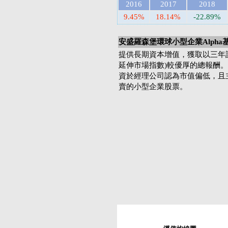
2016
2017
2018
9.45%
18.14%
-22.89%
安盛羅森堡環球小型企業Alpha
提供長期資本增值，獲取以三年
延伸市場指數)較優厚的總報酬。
資於經理公司認為市值偏低，且
賣的小型企業股票。