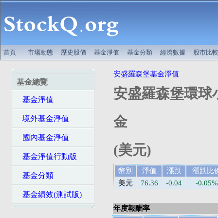
首頁
市場動態
歷史股價
基金淨值
基金分類
經濟數據
股市比
安盛羅森堡基金淨值
基金總覽
安盛羅森堡環球小
基金淨值
金
境外基金淨值
國內基金淨值
(美元)
基金淨值行動版
幣別
淨值
漲跌
漲跌比
基金分類
美元
76.36
-0.04
-0.05%
基金績效(測試版)
年度報酬率