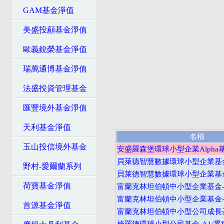
GAM基金淨值
美盛投顧基金淨值
歐義銳榮基金淨值
瑞萬通博基金淨值
法盛投資管理基金
匯豐境外基金淨值
天利基金淨值
名稱
玉山投信境外基金
安盛羅森堡環球小型企業Alpha
貝萊德智慧數據環球小型企業基金
野村-愛爾蘭系列
貝萊德智慧數據環球小型企業基金
荷寶基金淨值
富蘭克林坦伯頓中小型企業基金-A
富蘭克林坦伯頓中小型企業基金-A
首源基金淨值
富蘭克林坦伯頓中小型公司成長