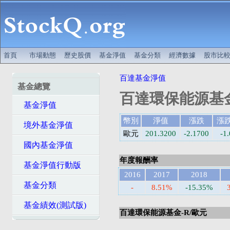
首頁
市場動態
歷史股價
基金淨值
基金分類
經濟數據
股市比
百達基金淨值
基金總覽
百達環保能源基金
基金淨值
幣別
淨值
漲跌
漲
境外基金淨值
歐元
201.3200
-2.1700
-1
國內基金淨值
年度報酬率
基金淨值行動版
2016
2017
2018
基金分類
-
8.51%
-15.35%
基金績效(測試版)
百達環保能源基金-R/歐元