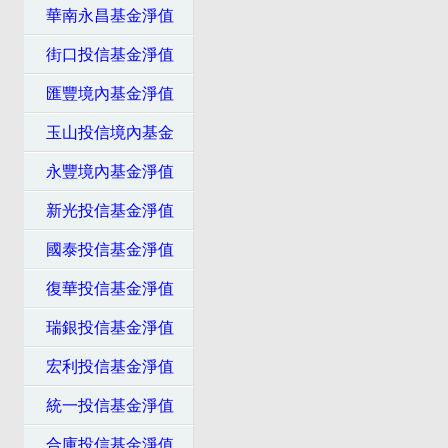
華南永昌基金淨值
街口投信基金淨值
匯豐境內基金淨值
玉山投信境內基金
永豐境內基金淨值
新光投信基金淨值
國泰投信基金淨值
復華投信基金淨值
瑞銀投信基金淨值
宏利投信基金淨值
統一投信基金淨值
合庫投信基金淨值