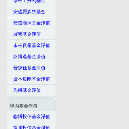
摩根士丹利基金
安盛羅森堡基金
安盛環球基金淨值
羅素基金淨值
未來資產基金淨值
路博邁基金淨值
普徠仕基金淨值
資本集團基金淨值
先機基金淨值
境內基金淨值
聯博投信基金淨值
富達投信基金淨值