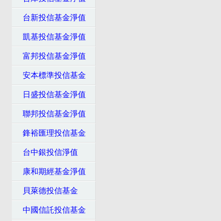
台新投信基金淨值
凱基投信基金淨值
富邦投信基金淨值
安本標準投信基金
日盛投信基金淨值
聯邦投信基金淨值
鋒裕匯理投信基金
台中銀投信淨值
康和期經基金淨值
貝萊德投信基金
中國信託投信基金