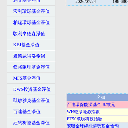
利安基金淨值
2026/07/24
198.680
宏利環球基金淨值
柏瑞環球基金淨值
駿利亨德森淨值
KBI基金淨值
愛德蒙得洛希爾
鋒裕匯理基金淨值
MFS基金淨值
DWS投資基金淨值
名稱
凱敏雅克基金淨值
百達環保能源基金-R/歐元
百達基金淨值
WH乾淨能源指數
ET50環境科技指數
紐約梅隆基金淨值
安聯全球綠能趨勢基金/台幣