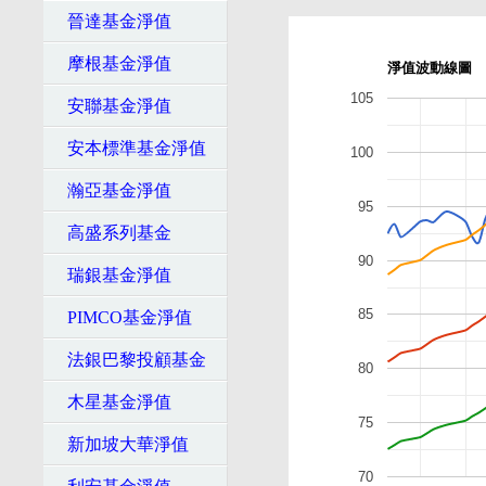
晉達基金淨值
摩根基金淨值
淨值波動線圖
105
安聯基金淨值
安本標準基金淨值
100
瀚亞基金淨值
95
高盛系列基金
90
瑞銀基金淨值
85
PIMCO基金淨值
法銀巴黎投顧基金
80
木星基金淨值
75
新加坡大華淨值
70