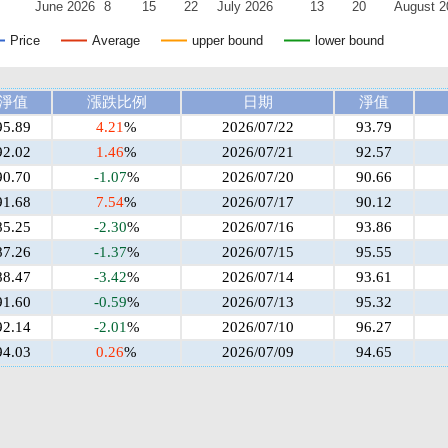
June 2026
8
15
22
July 2026
13
20
August 2
Price
Average
upper bound
lower bound
淨值
漲跌比例
日期
淨值
95.89
4.21
%
2026/07/22
93.79
92.02
1.46
%
2026/07/21
92.57
90.70
-1.07
%
2026/07/20
90.66
91.68
7.54
%
2026/07/17
90.12
85.25
-2.30
%
2026/07/16
93.86
87.26
-1.37
%
2026/07/15
95.55
88.47
-3.42
%
2026/07/14
93.61
91.60
-0.59
%
2026/07/13
95.32
92.14
-2.01
%
2026/07/10
96.27
94.03
0.26
%
2026/07/09
94.65