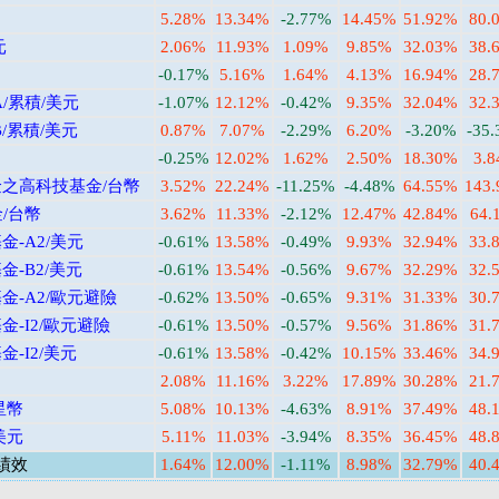
5.28%
13.34%
-2.77%
14.45%
51.92%
80.
元
2.06%
11.93%
1.09%
9.85%
32.03%
38.
-0.17%
5.16%
1.64%
4.13%
16.94%
28.
/累積/美元
-1.07%
12.12%
-0.42%
9.35%
32.04%
32.
/累積/美元
0.87%
7.07%
-2.29%
6.20%
-3.20%
-35
-0.25%
12.02%
1.62%
2.50%
18.30%
3.
之高科技基金/台幣
3.52%
22.24%
-11.25%
-4.48%
64.55%
143
/台幣
3.62%
11.33%
-2.12%
12.47%
42.84%
64.
-A2/美元
-0.61%
13.58%
-0.49%
9.93%
32.94%
33.
-B2/美元
-0.61%
13.54%
-0.56%
9.67%
32.29%
32.
-A2/歐元避險
-0.62%
13.50%
-0.65%
9.31%
31.33%
30.
-I2/歐元避險
-0.61%
13.50%
-0.57%
9.56%
31.86%
31.
-I2/美元
-0.61%
13.58%
-0.42%
10.15%
33.46%
34.
2.08%
11.16%
3.22%
17.89%
30.28%
21.
星幣
5.08%
10.13%
-4.63%
8.91%
37.49%
48.
美元
5.11%
11.03%
-3.94%
8.35%
36.45%
48.
績效
1.64%
12.00%
-1.11%
8.98%
32.79%
40.