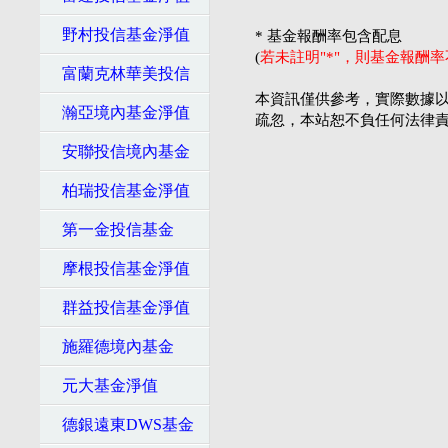
野村投信基金淨值
* 基金報酬率包含配息
(
若未註明"*"，則基金報酬
富蘭克林華美投信
本資訊僅供參考，實際數據以
瀚亞境內基金淨值
疏忽，本站恕不負任何法律
安聯投信境內基金
柏瑞投信基金淨值
第一金投信基金
摩根投信基金淨值
群益投信基金淨值
施羅德境內基金
元大基金淨值
德銀遠東DWS基金