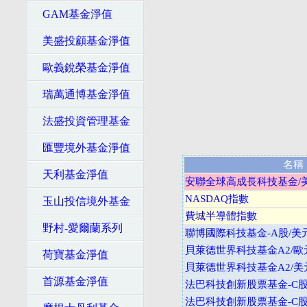
GAM基金淨值
美盛投顧基金淨值
歐義銳榮基金淨值
瑞萬通博基金淨值
法盛投資管理基金
匯豐境外基金淨值
名稱
天利基金淨值
安聯全球高成長科技基金/
NASDAQ指數
玉山投信境外基金
費城半導體指數
野村-愛爾蘭系列
聯博國際科技基金-A股/美
貝萊德世界科技基金A2/歐
荷寶基金淨值
貝萊德世界科技基金A2/美
首源基金淨值
法巴科技創新股票基金-C股
法巴科技創新股票基金-C股