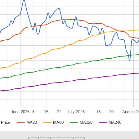
June 2026
8
15
22
July 2026
13
20
August 2
Price
MA20
MA60
MA120
MA240