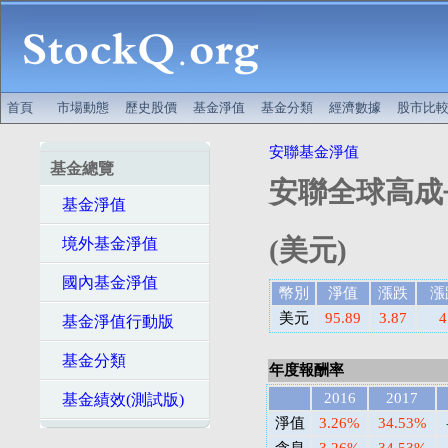
首頁
市場動態
歷史股價
基金淨值
基金分類
經濟數據
股市比
安聯基金淨值
基金總覽
安聯全球高成
基金淨值
(美元)
境外基金淨值
國內基金淨值
幣別
淨值
漲跌
漲
美元
95.89
3.87
4
基金淨值行動版
基金分類
年度報酬率
2016
2017
基金績效(測試版)
淨值
3.26%
34.53%