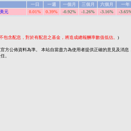
一日
一週
一個月
三個月
六個月
一年
/美元
0.01%
0.39%
-0.92%
-1.26%
-3.16%
-3.65
率不包含配息，對於有配息之基金，將造成總報酬率數值低估。
)
官方公佈資料為準。 本站自當盡力為使用者提供正確的意見及消息
責任。