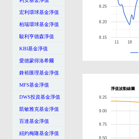
利安基金淨值
8.25
宏利環球基金淨值
8.20
柏瑞環球基金淨值
駿利亨德森淨值
8.15
11
18
KBI基金淨值
愛德蒙得洛希爾
鋒裕匯理基金淨值
MFS基金淨值
淨值波動線圖
DWS投資基金淨值
9.25
凱敏雅克基金淨值
9.00
百達基金淨值
8.75
紐約梅隆基金淨值
8.50