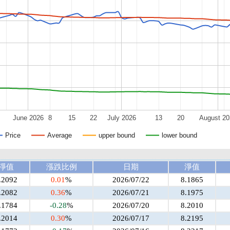
June 2026
8
15
22
July 2026
13
20
August 20
Price
Average
upper bound
lower bound
淨值
漲跌比例
日期
淨值
.2092
0.01
%
2026/07/22
8.1865
.2082
0.36
%
2026/07/21
8.1975
.1784
-0.28
%
2026/07/20
8.2010
.2014
0.30
%
2026/07/17
8.2195