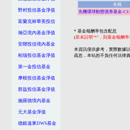
名稱
野村投信基金淨值
先機環球動態債券基金-C1
富蘭克林華美投信
* 基金報酬率包含配息
瀚亞境內基金淨值
(
若未註明"*"，則基金報酬
安聯投信境內基金
本資訊僅供參考，實際數據以
柏瑞投信基金淨值
疏忽，本站恕不負任何法律
第一金投信基金
摩根投信基金淨值
群益投信基金淨值
施羅德境內基金
元大基金淨值
德銀遠東DWS基金