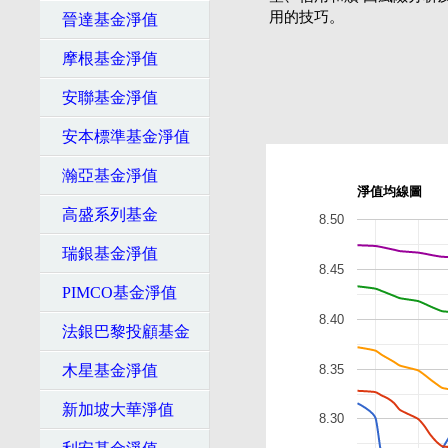
用的技巧。
晉達基金淨值
摩根基金淨值
安聯基金淨值
安本標準基金淨值
瀚亞基金淨值
淨值均線圖
高盛系列基金
8.50
瑞銀基金淨值
8.45
PIMCO基金淨值
8.40
法銀巴黎投顧基金
8.35
木星基金淨值
新加坡大華淨值
8.30