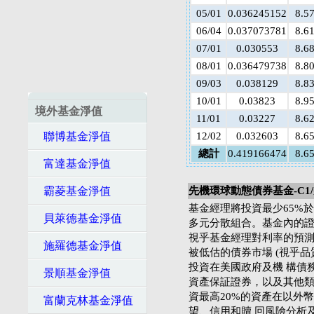
05/01
0.036245152
8.5
06/04
0.037073781
8.6
07/01
0.030553
8.6
08/01
0.036479738
8.8
09/03
0.038129
8.8
10/01
0.03823
8.9
境外基金淨值
11/01
0.03227
8.6
聯博基金淨值
12/02
0.032603
8.6
總計
0.419166474
8.6
富達基金淨值
霸菱基金淨值
先機環球動態債券基金-C1
基金經理將投資最少65%
貝萊德基金淨值
多元分散組合。基金內的證
視乎基金經理對利率的預測
施羅德基金淨值
被低估的債券市場 (視乎
投資在美國政府及機 構債
景順基金淨值
資產保証證券，以及其他類
資最高20%的資產在以外
富蘭克林基金淨值
望、信用和贖 回風險分析