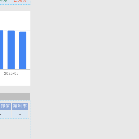
94%
2.96%
2025/05
日淨值
殖利率
-
-