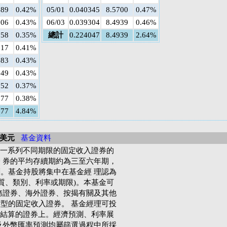
789
0.42%
05/01
0.040345
8.5700
0.47%
106
0.43%
06/03
0.039304
8.4939
0.46%
858
0.35%
總計
0.224047
8.4939
2.64%
017
0.41%
383
0.43%
549
0.43%
252
0.37%
577
0.38%
577
4.84%
/美元
基金資料
於一系列不同期限的固定收入證券的
 券的平均存續期約為三至六年期，
。基金持股將集中在基金經 理認為
品質、類別、利率或期限)。本基金可
務證券、海外證券、按揭有關及其他
型的固定收入證券。 基金經理可投
幣結算的證券上。經濟預測、利率展
及外幣匯率預測均屬篩選過程中所採