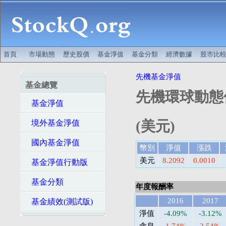
首頁
市場動態
歷史股價
基金淨值
基金分類
經濟數據
股市比
先機基金淨值
基金總覽
先機環球動態
基金淨值
(美元)
境外基金淨值
國內基金淨值
幣別
淨值
漲跌
美元
8.2092
0.0010
基金淨值行動版
基金分類
年度報酬率
2016
2017
基金績效(測試版)
淨值
-4.09%
-3.12%