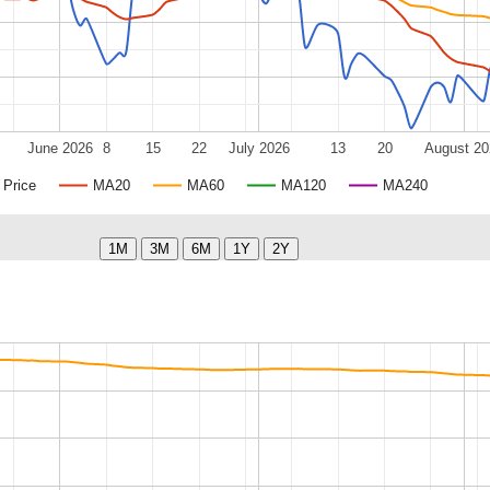
June 2026
8
15
22
July 2026
13
20
August 20
Price
MA20
MA60
MA120
MA240