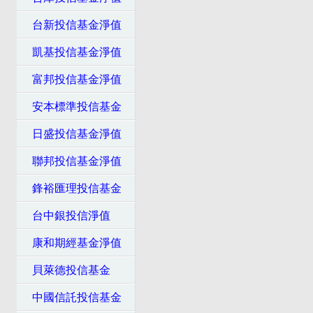
台新投信基金淨值
凱基投信基金淨值
富邦投信基金淨值
安本標準投信基金
日盛投信基金淨值
聯邦投信基金淨值
鋒裕匯理投信基金
台中銀投信淨值
康和期經基金淨值
貝萊德投信基金
中國信託投信基金