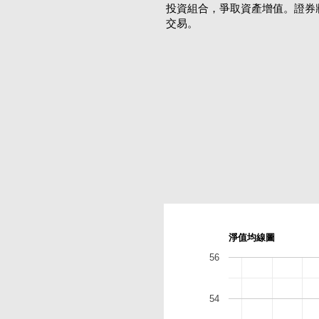
投資組合，爭取資產增值。證券
交易。
淨值均線圖
56
54