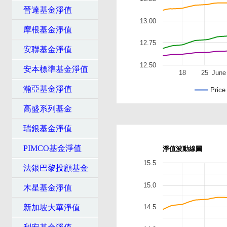
晉達基金淨值
13.00
摩根基金淨值
12.75
安聯基金淨值
12.50
安本標準基金淨值
18
25
June
瀚亞基金淨值
Price
高盛系列基金
瑞銀基金淨值
PIMCO基金淨值
淨值波動線圖
15.5
法銀巴黎投顧基金
15.0
木星基金淨值
新加坡大華淨值
14.5