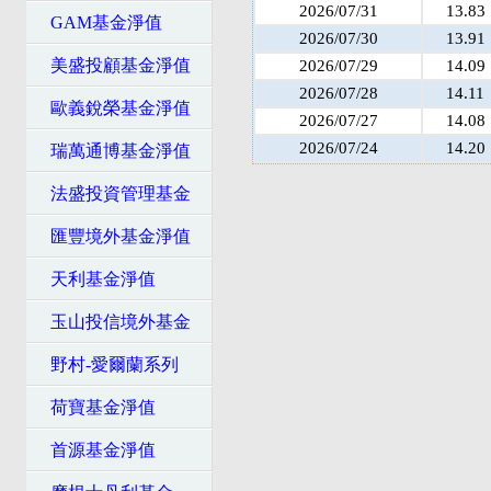
2026/07/31
13.83
GAM基金淨值
2026/07/30
13.91
美盛投顧基金淨值
2026/07/29
14.09
2026/07/28
14.11
歐義銳榮基金淨值
2026/07/27
14.08
2026/07/24
14.20
瑞萬通博基金淨值
法盛投資管理基金
匯豐境外基金淨值
天利基金淨值
玉山投信境外基金
野村-愛爾蘭系列
荷寶基金淨值
首源基金淨值