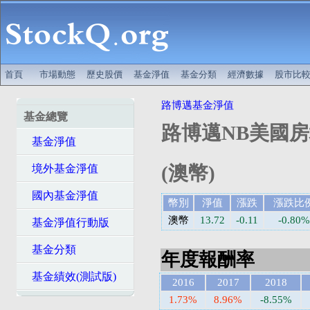
首頁
市場動態
歷史股價
基金淨值
基金分類
經濟數據
股市比
路博邁基金淨值
基金總覽
路博邁NB美國房
基金淨值
(澳幣)
境外基金淨值
國內基金淨值
幣別
淨值
漲跌
漲跌比
澳幣
13.72
-0.11
-0.80%
基金淨值行動版
基金分類
年度報酬率
基金績效(測試版)
2016
2017
2018
1.73%
8.96%
-8.55%