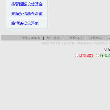
兆豐國際投信基金
景順投信基金淨值
路博邁投信淨值
|
|
|
|
台灣人辦美卡
統一發票
12星座分析
行動網站
-
-
-
萬豪史高開卡禮
美卡套利
萬豪煉金術
高回饋美卡
© Al
紅漲綠跌
綠漲