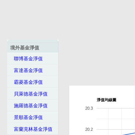
境外基金淨值
聯博基金淨值
富達基金淨值
霸菱基金淨值
貝萊德基金淨值
淨值均線圖
施羅德基金淨值
20.3
景順基金淨值
富蘭克林基金淨值
20.2