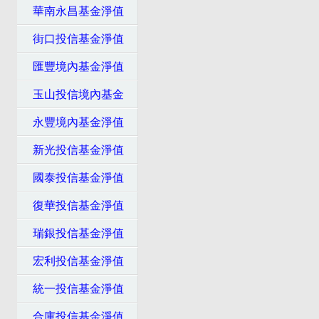
華南永昌基金淨值
街口投信基金淨值
匯豐境內基金淨值
玉山投信境內基金
永豐境內基金淨值
新光投信基金淨值
國泰投信基金淨值
復華投信基金淨值
瑞銀投信基金淨值
宏利投信基金淨值
統一投信基金淨值
合庫投信基金淨值