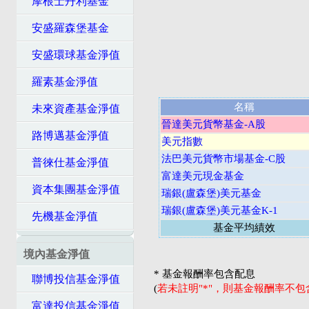
摩根士丹利基金
安盛羅森堡基金
安盛環球基金淨值
羅素基金淨值
名稱
未來資產基金淨值
晉達美元貨幣基金-A股
路博邁基金淨值
美元指數
法巴美元貨幣市場基金-C股
普徠仕基金淨值
富達美元現金基金
資本集團基金淨值
瑞銀(盧森堡)美元基金
瑞銀(盧森堡)美元基金K-1
先機基金淨值
基金平均績效
境內基金淨值
* 基金報酬率包含配息
聯博投信基金淨值
(
若未註明"*"，則基金報酬率不
富達投信基金淨值