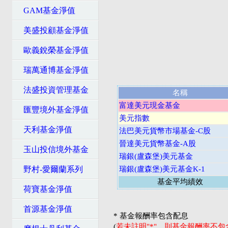
GAM基金淨值
美盛投顧基金淨值
歐義銳榮基金淨值
瑞萬通博基金淨值
法盛投資管理基金
名稱
富達美元現金基金
匯豐境外基金淨值
美元指數
天利基金淨值
法巴美元貨幣市場基金-C股
晉達美元貨幣基金-A股
玉山投信境外基金
瑞銀(盧森堡)美元基金
野村-愛爾蘭系列
瑞銀(盧森堡)美元基金K-1
基金平均績效
荷寶基金淨值
首源基金淨值
* 基金報酬率包含配息
(
若未註明"*"，則基金報酬率不