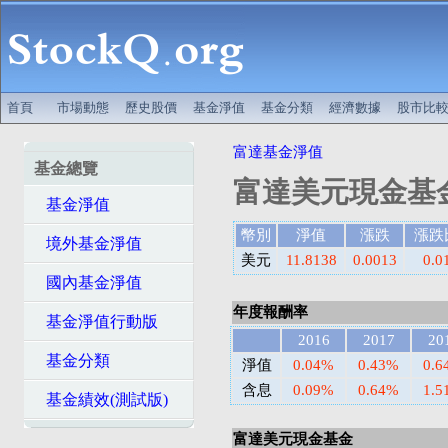
首頁
市場動態
歷史股價
基金淨值
基金分類
經濟數據
股市比
富達基金淨值
基金總覽
富達美元現金基
基金淨值
幣別
淨值
漲跌
漲跌
境外基金淨值
美元
11.8138
0.0013
0.0
國內基金淨值
年度報酬率
基金淨值行動版
2016
2017
20
基金分類
淨值
0.04%
0.43%
0.6
含息
0.09%
0.64%
1.5
基金績效(測試版)
富達美元現金基金