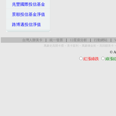
兆豐國際投信基金
景順投信基金淨值
路博邁投信淨值
|
|
|
|
台灣人辦美卡
統一發票
12星座分析
行動網站
-
-
-
萬豪史高開卡禮
美卡套利
萬豪煉金術
高回饋美卡
© Al
紅漲綠跌
綠漲