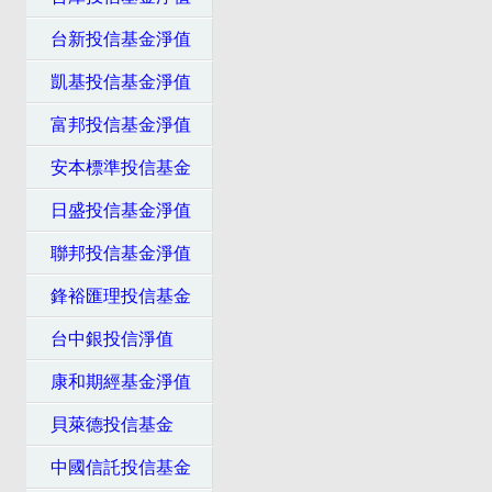
台新投信基金淨值
凱基投信基金淨值
富邦投信基金淨值
安本標準投信基金
日盛投信基金淨值
聯邦投信基金淨值
鋒裕匯理投信基金
台中銀投信淨值
康和期經基金淨值
貝萊德投信基金
中國信託投信基金