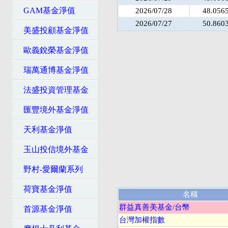
GAM基金淨值
2026/07/28
48.056
2026/07/27
50.860
美盛投顧基金淨值
歐義銳榮基金淨值
瑞萬通博基金淨值
法盛投資管理基金
匯豐境外基金淨值
天利基金淨值
玉山投信境外基金
野村-愛爾蘭系列
荷寶基金淨值
名稱
群益真善美基金/台幣
首源基金淨值
台灣加權指數