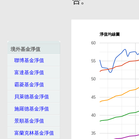
合。
淨值均線圖
60
境外基金淨值
聯博基金淨值
55
富達基金淨值
50
霸菱基金淨值
貝萊德基金淨值
45
施羅德基金淨值
40
景順基金淨值
富蘭克林基金淨值
35