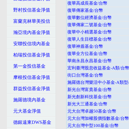
復華高成長基金/台幣
野村投信基金淨值
復華傳家基金/台幣
復華數位經濟基金/台幣
富蘭克林華美投信
復華傳家二號基金/台幣
復華中小精選基金/台幣
瀚亞境內基金淨值
復華人生目標基金/台幣
安聯投信境內基金
復華神盾基金/台幣
復華全方位基金/台幣
柏瑞投信基金淨值
華南永昌永昌基金/台幣
第一金投信基金
宏利臺灣股息收益基金-A類/台
街口台灣基金/台幣
摩根投信基金淨值
施羅德台灣樂活中小基金-A類型
群益投信基金淨值
新光台灣富貴基金/台幣
新光創新科技基金/台幣
施羅德境內基金
新光大三通基金/台幣
元大基金淨值
元大台灣卓越50基金/台幣
元大台灣加權股價指數基金/台幣
德銀遠東DWS基金
元大台灣中型100基金/台幣