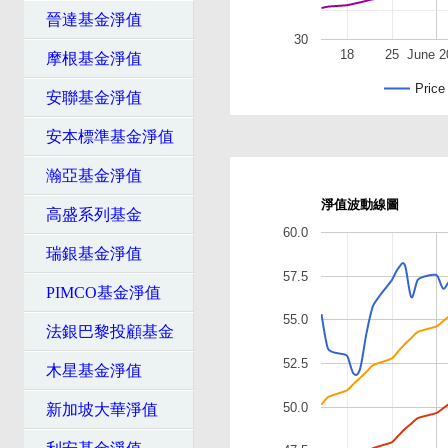
晉達基金淨值
30
18
25
June 2
摩根基金淨值
Price
安聯基金淨值
安本標準基金淨值
瀚亞基金淨值
淨值波動線圖
高盛系列基金
60.0
瑞銀基金淨值
57.5
PIMCO基金淨值
55.0
法銀巴黎投顧基金
52.5
木星基金淨值
50.0
新加坡大華淨值