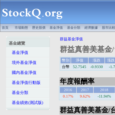
首頁
市場動態
歷史股價
基金淨值
基金分類
經濟數據
股市比
群益基金淨值
基金總覽
群益真善美基金
基金淨值
幣別
淨值
漲跌
漲跌
境外基金淨值
台幣
52.7545
-0.9330
-1.
國內基金淨值
年度報酬率
基金淨值行動版
2016
2017
2018
基金分類
0.17%
9.62%
-11.94%
基金績效(測試版)
群益真善美基金/