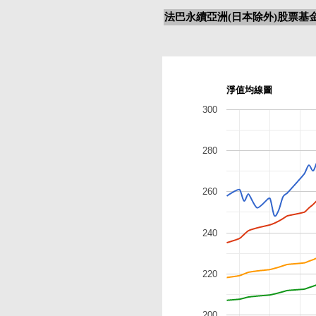
法巴永續亞洲(日本除外)股票基金
淨值均線圖
300
280
260
240
220
200