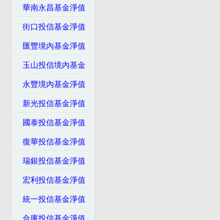
華南永昌基金淨值
街口投信基金淨值
匯豐境內基金淨值
玉山投信境內基金
永豐境內基金淨值
新光投信基金淨值
國泰投信基金淨值
復華投信基金淨值
瑞銀投信基金淨值
宏利投信基金淨值
統一投信基金淨值
合庫投信基金淨值