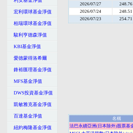
利安基金淨值
2026/07/27
248.76
2026/07/24
248.51
宏利環球基金淨值
2026/07/23
254.71
柏瑞環球基金淨值
駿利亨德森淨值
KBI基金淨值
愛德蒙得洛希爾
鋒裕匯理基金淨值
MFS基金淨值
DWS投資基金淨值
凱敏雅克基金淨值
百達基金淨值
名稱
法巴永續亞洲(日本除外)股票基金
紐約梅隆基金淨值