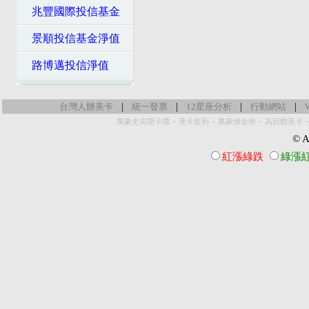
兆豐國際投信基金
景順投信基金淨值
路博邁投信淨值
|
|
|
|
台灣人辦美卡
統一發票
12星座分析
行動網站
-
-
-
萬豪史高開卡禮
美卡套利
萬豪煉金術
高回饋美卡
© Al
紅漲綠跌
綠漲