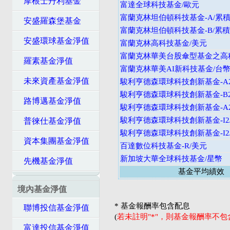
摩根士丹利基金
富達全球科技基金/歐元
富蘭克林坦伯頓科技基金-A/累積
安盛羅森堡基金
富蘭克林坦伯頓科技基金-B/累積
安盛環球基金淨值
富蘭克林高科技基金/美元
富蘭克林華美台股傘型基金之高
羅素基金淨值
富蘭克林華美AI新科技基金/台
未來資產基金淨值
駿利亨德森環球科技創新基金-A2
駿利亨德森環球科技創新基金-B2
路博邁基金淨值
駿利亨德森環球科技創新基金-A
駿利亨德森環球科技創新基金-I2
普徠仕基金淨值
駿利亨德森環球科技創新基金-I2
資本集團基金淨值
百達數位科技基金-R/美元
新加坡大華全球科技基金/星幣
先機基金淨值
基金平均績效
境內基金淨值
* 基金報酬率包含配息
聯博投信基金淨值
(
若未註明"*"，則基金報酬率不
富達投信基金淨值