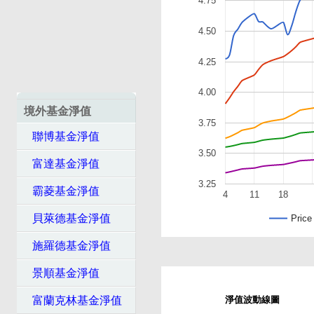
4.75
4.50
4.25
4.00
境外基金淨值
3.75
聯博基金淨值
3.50
富達基金淨值
3.25
霸菱基金淨值
4
11
18
貝萊德基金淨值
Price
施羅德基金淨值
景順基金淨值
富蘭克林基金淨值
淨值波動線圖