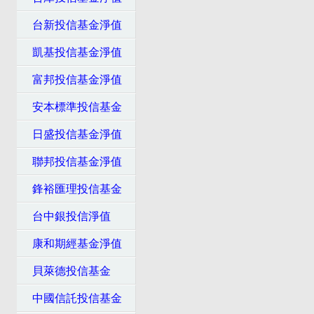
台新投信基金淨值
凱基投信基金淨值
富邦投信基金淨值
安本標準投信基金
日盛投信基金淨值
聯邦投信基金淨值
鋒裕匯理投信基金
台中銀投信淨值
康和期經基金淨值
貝萊德投信基金
中國信託投信基金