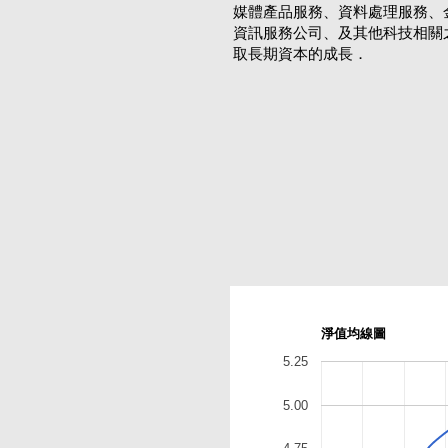
媒體產品服務、資料處理服務、
資訊服務公司、及其他科技相關
取長期資本的成長．
淨值均線圖
5.25
5.00