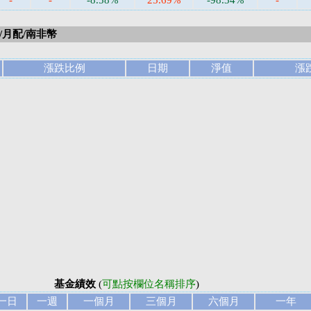
-
-
-8.58%
25.69%
-98.34%
-
/月配/南非幣
漲跌比例
日期
淨值
漲
基金績效
(
可點按欄位名稱排序
)
一日
一週
一個月
三個月
六個月
一年