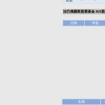
含息
-
-
法巴俄羅斯股票基金-RH股
日期
淨值
名稱