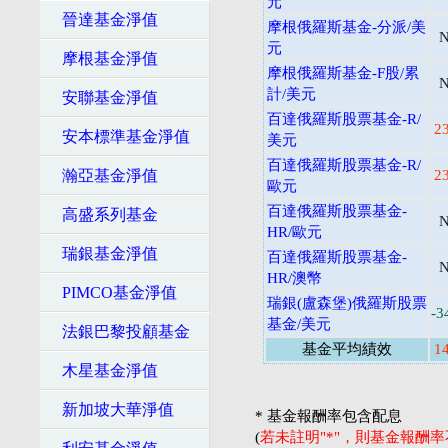
元
晉達基金淨值
摩根俄羅斯基金-分派/美
元
摩根基金淨值
摩根俄羅斯基金-F股/累
計/美元
安聯基金淨值
百達俄羅斯股票基金-R/
2
安本標準基金淨值
美元
百達俄羅斯股票基金-R/
瀚亞基金淨值
2
歐元
百達俄羅斯股票基金-
高盛系列基金
HR/歐元
瑞銀基金淨值
百達俄羅斯股票基金-
HR/澳幣
PIMCO基金淨值
瑞銀(盧森堡)俄羅斯股票
-3
基金/美元
法銀巴黎投顧基金
基金平均績效
1
木星基金淨值
新加坡大華淨值
* 基金報酬率包含配息
(
若未註明"*"，則基金報酬