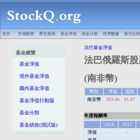
首頁
市場動態
歷史股價
基金淨值
基金分類
經濟數據
股市比
法巴基金淨值
基金總覽
法巴俄羅斯股
基金淨值
(南非幣)
境外基金淨值
國內基金淨值
幣別
淨值
漲跌
南非幣
593.96
91.07
基金淨值行動版
基金分類
年度報酬率
2016
2017
基金績效(測試版)
淨值
-
-