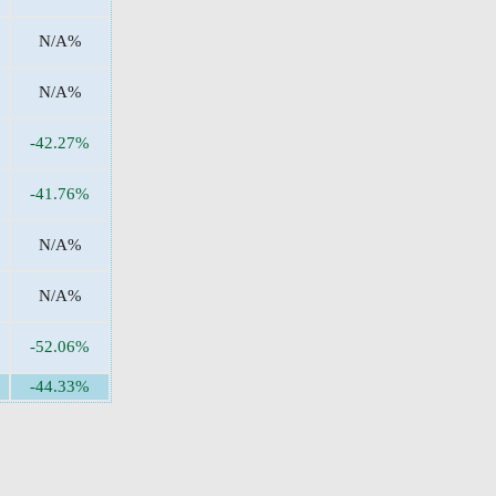
N/A%
N/A%
-42.27%
-41.76%
N/A%
N/A%
-52.06%
-44.33%