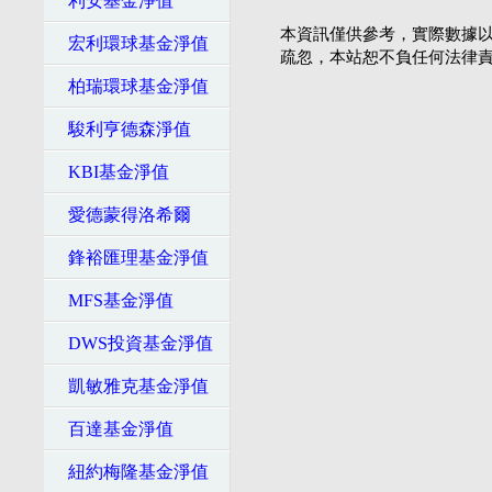
利安基金淨值
本資訊僅供參考，實際數據以
宏利環球基金淨值
疏忽，本站恕不負任何法律
柏瑞環球基金淨值
駿利亨德森淨值
KBI基金淨值
愛德蒙得洛希爾
鋒裕匯理基金淨值
MFS基金淨值
DWS投資基金淨值
凱敏雅克基金淨值
百達基金淨值
紐約梅隆基金淨值