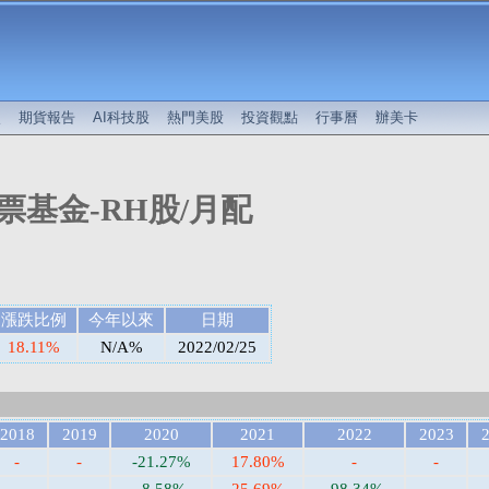
較
期貨報告
AI科技股
熱門美股
投資觀點
行事曆
辦美卡
票基金-RH股/月配
漲跌比例
今年以來
日期
18.11%
N/A%
2022/02/25
2018
2019
2020
2021
2022
2023
-
-
-21.27%
17.80%
-
-