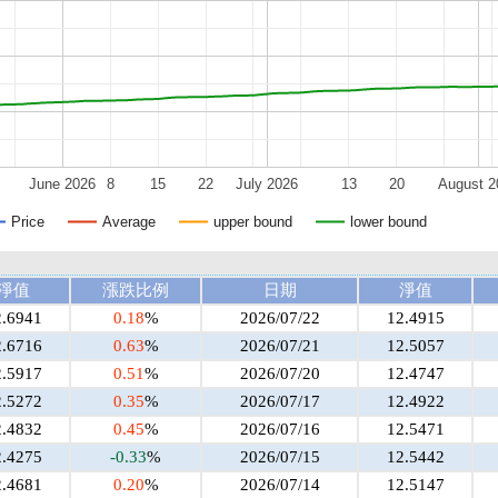
June 2026
8
15
22
July 2026
13
20
August 2
Price
Average
upper bound
lower bound
淨值
漲跌比例
日期
淨值
2.6941
0.18
%
2026/07/22
12.4915
2.6716
0.63
%
2026/07/21
12.5057
2.5917
0.51
%
2026/07/20
12.4747
2.5272
0.35
%
2026/07/17
12.4922
2.4832
0.45
%
2026/07/16
12.5471
2.4275
-0.33
%
2026/07/15
12.5442
2.4681
0.20
%
2026/07/14
12.5147