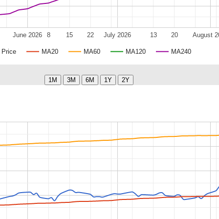
June 2026
8
15
22
July 2026
13
20
August 2
Price
MA20
MA60
MA120
MA240