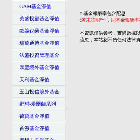
GAM基金淨值
* 基金報酬率包含配息
美盛投顧基金淨值
(
若未註明"*"，則基金報酬
歐義銳榮基金淨值
本資訊僅供參考，實際數據以
疏忽，本站恕不負任何法律
瑞萬通博基金淨值
法盛投資管理基金
匯豐境外基金淨值
天利基金淨值
玉山投信境外基金
野村-愛爾蘭系列
荷寶基金淨值
首源基金淨值