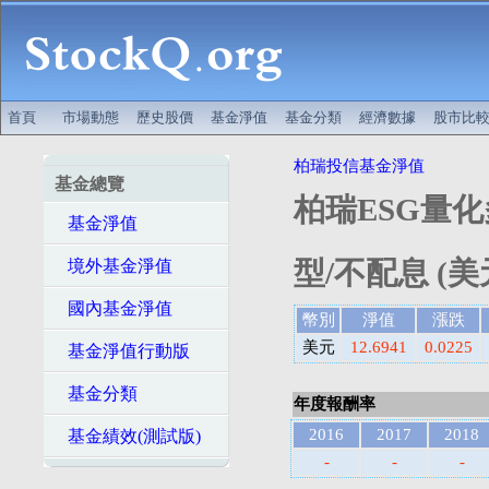
首頁
市場動態
歷史股價
基金淨值
基金分類
經濟數據
股市比
柏瑞投信基金淨值
基金總覽
柏瑞ESG量化
基金淨值
型/不配息 (美
境外基金淨值
國內基金淨值
幣別
淨值
漲跌
美元
12.6941
0.0225
基金淨值行動版
基金分類
年度報酬率
2016
2017
2018
基金績效(測試版)
-
-
-