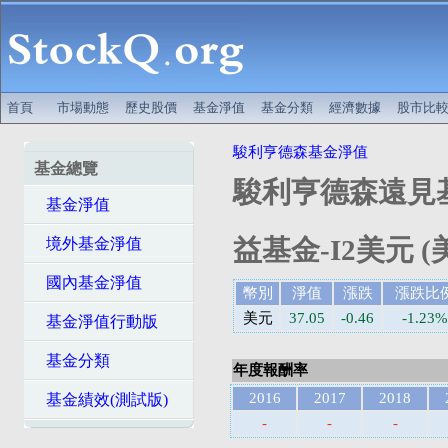
首頁
市場動態
歷史股價
基金淨值
基金分類
經濟數據
股市比
駿利亨德森基金淨值
基金總覽
駿利亨德森遠見
基金淨值
益基金-I2美元 (
境外基金淨值
國內基金淨值
幣別
淨值
漲跌
漲跌比
美元
37.05
-0.46
-1.23%
基金淨值行動版
基金分類
年度報酬率
2016
2017
2018
基金績效(測試版)
-
-
-