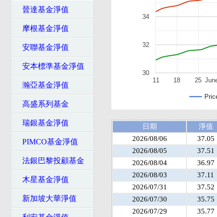
晉達基金淨值
34
摩根基金淨值
32
安聯基金淨值
安本標準基金淨值
30
11
18
25
Jun
瀚亞基金淨值
Pric
高盛系列基金
瑞銀基金淨值
日期
淨值
2026/08/06
37.05
PIMCO基金淨值
2026/08/05
37.51
法銀巴黎投顧基金
2026/08/04
36.97
2026/08/03
37.11
木星基金淨值
2026/07/31
37.52
新加坡大華淨值
2026/07/30
35.75
2026/07/29
35.77