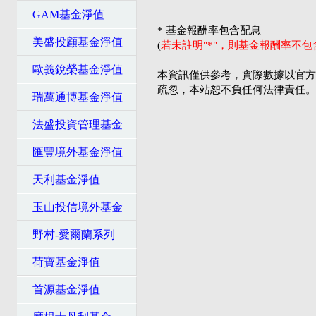
GAM基金淨值
* 基金報酬率包含配息
美盛投顧基金淨值
(
若未註明"*"，則基金報酬率不
歐義銳榮基金淨值
本資訊僅供參考，實際數據以官方
疏忽，本站恕不負任何法律責任。
瑞萬通博基金淨值
法盛投資管理基金
匯豐境外基金淨值
天利基金淨值
玉山投信境外基金
野村-愛爾蘭系列
荷寶基金淨值
首源基金淨值