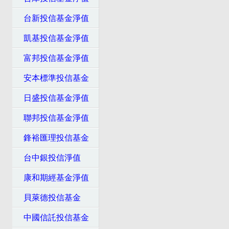
台新投信基金淨值
凱基投信基金淨值
富邦投信基金淨值
安本標準投信基金
日盛投信基金淨值
聯邦投信基金淨值
鋒裕匯理投信基金
台中銀投信淨值
康和期經基金淨值
貝萊德投信基金
中國信託投信基金