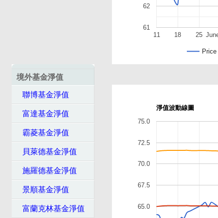
62
61
11
18
25
Jun
Price
境外基金淨值
聯博基金淨值
淨值波動線圖
富達基金淨值
75.0
霸菱基金淨值
72.5
貝萊德基金淨值
70.0
施羅德基金淨值
67.5
景順基金淨值
65.0
富蘭克林基金淨值