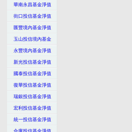
華南永昌基金淨值
街口投信基金淨值
匯豐境內基金淨值
玉山投信境內基金
永豐境內基金淨值
新光投信基金淨值
國泰投信基金淨值
復華投信基金淨值
瑞銀投信基金淨值
宏利投信基金淨值
統一投信基金淨值
合庫投信基金淨值