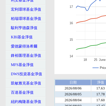
利安基金淨值
17
宏利環球基金淨值
柏瑞環球基金淨值
16
駿利亨德森淨值
KBI基金淨值
15
愛德蒙得洛希爾
鋒裕匯理基金淨值
14
18
25
June
MFS基金淨值
Pric
DWS投資基金淨值
日期
淨值
凱敏雅克基金淨值
2026/08/06
17.63
百達基金淨值
2026/08/05
17.78
2026/08/04
17.60
紐約梅隆基金淨值