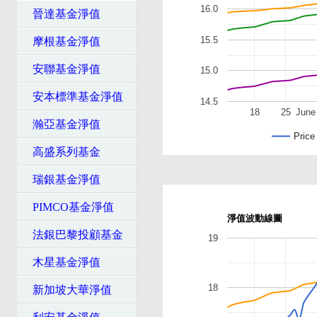
16.0
晉達基金淨值
15.5
摩根基金淨值
安聯基金淨值
15.0
安本標準基金淨值
14.5
18
25
June
瀚亞基金淨值
Price
高盛系列基金
瑞銀基金淨值
PIMCO基金淨值
淨值波動線圖
法銀巴黎投顧基金
19
木星基金淨值
18
新加坡大華淨值