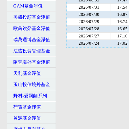
2026/08/03
17.47
GAM基金淨值
2026/07/31
17.54
2026/07/30
16.87
美盛投顧基金淨值
2026/07/29
16.74
歐義銳榮基金淨值
2026/07/28
16.65
2026/07/27
17.10
瑞萬通博基金淨值
2026/07/24
17.02
法盛投資管理基金
匯豐境外基金淨值
天利基金淨值
玉山投信境外基金
野村-愛爾蘭系列
荷寶基金淨值
首源基金淨值