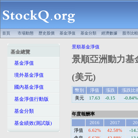
首頁
市場動態
歷史股價
基金淨值
基金分類
經濟數據
股市比
景順基金淨值
基金總覽
景順亞洲動力基金
基金淨值
(美元)
境外基金淨值
國內基金淨值
幣別
淨值
漲跌
漲跌比
美元
17.63
-0.15
-0.84%
基金淨值行動版
基金分類
年度報酬率
2016
2017
20
基金績效(測試版)
淨值
6.62%
42.58%
-14