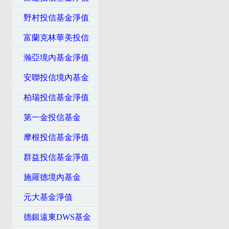
野村投信基金淨值
富蘭克林華美投信
瀚亞境內基金淨值
安聯投信境內基金
柏瑞投信基金淨值
第一金投信基金
摩根投信基金淨值
群益投信基金淨值
施羅德境內基金
元大基金淨值
德銀遠東DWS基金