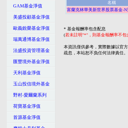
名稱
GAM基金淨值
富蘭克林華美新世界股票基金-N
美盛投顧基金淨值
歐義銳榮基金淨值
* 基金報酬率包含配息
(
若未註明"*"，則基金報酬率不
瑞萬通博基金淨值
本資訊僅供參考，實際數據以官方
法盛投資管理基金
疏忽，本站恕不負任何法律責任。
匯豐境外基金淨值
天利基金淨值
玉山投信境外基金
野村-愛爾蘭系列
荷寶基金淨值
首源基金淨值