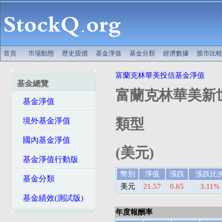
首頁
市場動態
歷史股價
基金淨值
基金分類
經濟數據
股市比
富蘭克林華美投信基金淨值
基金總覽
富蘭克林華美新
基金淨值
類型
境外基金淨值
國內基金淨值
(美元)
基金淨值行動版
幣別
淨值
漲跌
漲跌比
基金分類
美元
21.57
0.65
3.11%
基金績效(測試版)
年度報酬率