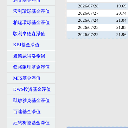
利安基金淨值
2026/07/28
19.69
宏利環球基金淨值
2026/07/27
20.74
2026/07/24
21.04
柏瑞環球基金淨值
2026/07/23
21.85
駿利亨德森淨值
2026/07/22
21.96
KBI基金淨值
愛德蒙得洛希爾
鋒裕匯理基金淨值
MFS基金淨值
DWS投資基金淨值
凱敏雅克基金淨值
百達基金淨值
紐約梅隆基金淨值