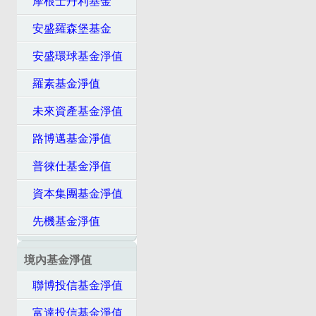
摩根士丹利基金
安盛羅森堡基金
安盛環球基金淨值
羅素基金淨值
未來資產基金淨值
路博邁基金淨值
普徠仕基金淨值
資本集團基金淨值
先機基金淨值
境內基金淨值
聯博投信基金淨值
富達投信基金淨值