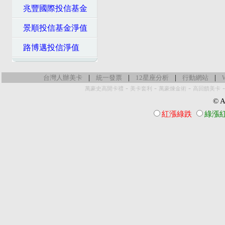
兆豐國際投信基金
景順投信基金淨值
路博邁投信淨值
|
|
|
|
台灣人辦美卡
統一發票
12星座分析
行動網站
-
-
-
萬豪史高開卡禮
美卡套利
萬豪煉金術
高回饋美卡
© Al
紅漲綠跌
綠漲