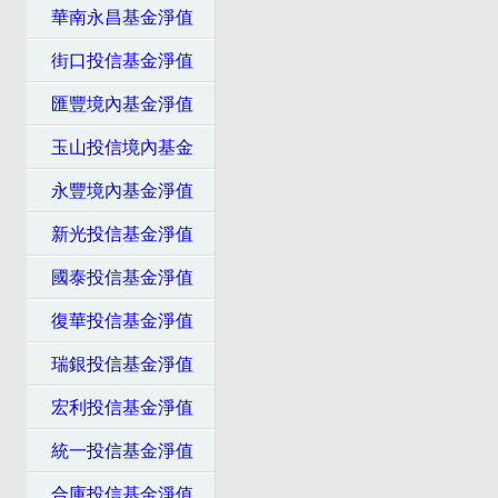
華南永昌基金淨值
街口投信基金淨值
匯豐境內基金淨值
玉山投信境內基金
永豐境內基金淨值
新光投信基金淨值
國泰投信基金淨值
復華投信基金淨值
瑞銀投信基金淨值
宏利投信基金淨值
統一投信基金淨值
合庫投信基金淨值