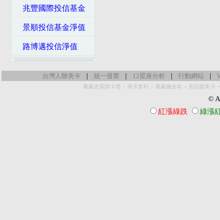
兆豐國際投信基金
景順投信基金淨值
路博邁投信淨值
|
|
|
|
台灣人辦美卡
統一發票
12星座分析
行動網站
-
-
-
萬豪史高開卡禮
美卡套利
萬豪煉金術
高回饋美卡
© Al
紅漲綠跌
綠漲