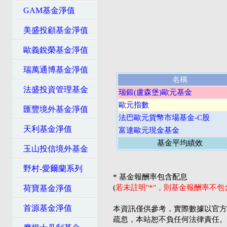
GAM基金淨值
美盛投顧基金淨值
歐義銳榮基金淨值
瑞萬通博基金淨值
名稱
法盛投資管理基金
瑞銀(盧森堡)歐元基金
歐元指數
匯豐境外基金淨值
法巴歐元貨幣市場基金-C股
天利基金淨值
富達歐元現金基金
基金平均績效
玉山投信境外基金
野村-愛爾蘭系列
* 基金報酬率包含配息
(
若未註明"*"，則基金報酬率不
荷寶基金淨值
首源基金淨值
本資訊僅供參考，實際數據以官方
疏忽，本站恕不負任何法律責任。