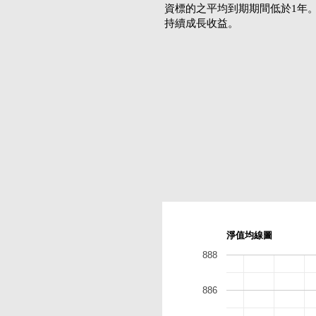
資標的之平均到期期間低於1年
持續成長收益。
淨值均線圖
888
886