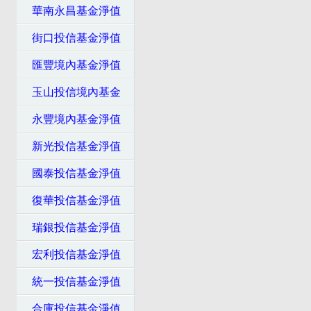
華南永昌基金淨值
街口投信基金淨值
匯豐境內基金淨值
玉山投信境內基金
永豐境內基金淨值
新光投信基金淨值
國泰投信基金淨值
復華投信基金淨值
瑞銀投信基金淨值
宏利投信基金淨值
統一投信基金淨值
合庫投信基金淨值