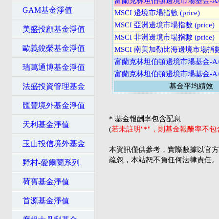
富蘭克林坦伯頓邊境市場基金-A/
GAM基金淨值
MSCI 邊境市場指數 (price)
MSCI 亞洲邊境市場指數 (price)
美盛投顧基金淨值
MSCI 非洲邊境市場指數 (price)
歐義銳榮基金淨值
MSCI 南美加勒比海邊境市場指數 (p
富蘭克林坦伯頓邊境市場基金-A/
瑞萬通博基金淨值
富蘭克林坦伯頓邊境市場基金-A/
法盛投資管理基金
基金平均績效
匯豐境外基金淨值
* 基金報酬率包含配息
天利基金淨值
(
若未註明"*"，則基金報酬率不
玉山投信境外基金
本資訊僅供參考，實際數據以官方
疏忽，本站恕不負任何法律責任。
野村-愛爾蘭系列
荷寶基金淨值
首源基金淨值