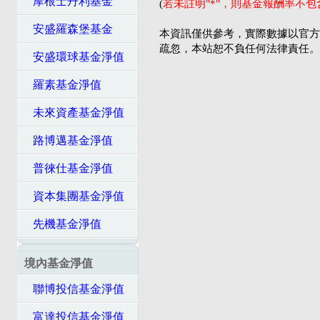
摩根士丹利基金
(
若未註明"*"，則基金報酬率不
安盛羅森堡基金
本資訊僅供參考，實際數據以官方
疏忽，本站恕不負任何法律責任。
安盛環球基金淨值
羅素基金淨值
未來資產基金淨值
路博邁基金淨值
普徠仕基金淨值
資本集團基金淨值
先機基金淨值
境內基金淨值
聯博投信基金淨值
富達投信基金淨值