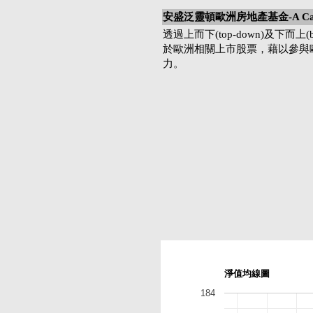
安盛泛靈頓歐洲房地產基金-A Ca
透過上而下(top-down)及下而上(
於歐洲相關上市股票，藉以參與
力。
淨值均線圖
184