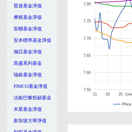
7.80
晉達基金淨值
摩根基金淨值
7.75
安聯基金淨值
7.70
安本標準基金淨值
瀚亞基金淨值
7.65
高盛系列基金
7.60
瑞銀基金淨值
PIMCO基金淨值
7.55
11
18
25
Jun
法銀巴黎投顧基金
Price
木星基金淨值
新加坡大華淨值