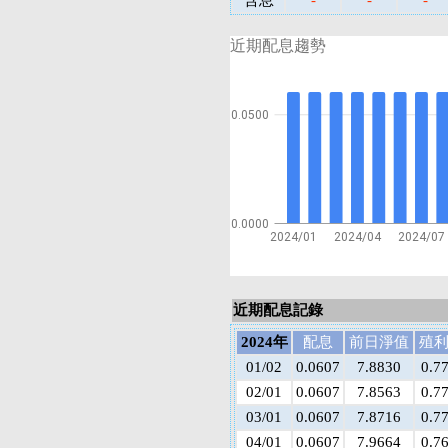
含息
-
-
-
近期配息趨勢
0.0500
0.0000
2024/01
2024/04
2024/07
近期配息記錄
2024年
配息
前日淨值
殖
01/02
0.0607
7.8830
0.7
02/01
0.0607
7.8563
0.7
03/01
0.0607
7.8716
0.7
04/01
0.0607
7.9664
0.7