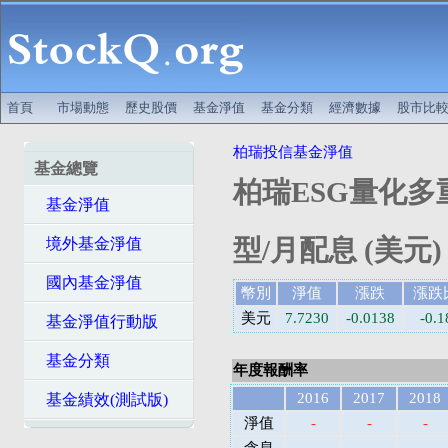
首頁
市場動態
歷史股價
基金淨值
基金分類
經濟數據
股市比
柏瑞投信基金淨值
基金總覽
柏瑞ESG量化多
基金淨值
型/月配息 (美元)
境外基金淨值
國內基金淨值
幣別
淨值
漲跌
漲跌
美元
7.7230
-0.0138
-0.
基金淨值行動版
基金分類
年度報酬率
2016
2017
2018
基金績效(測試版)
淨值
-
-
-