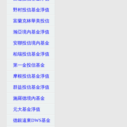
野村投信基金淨值
富蘭克林華美投信
瀚亞境內基金淨值
安聯投信境內基金
柏瑞投信基金淨值
第一金投信基金
摩根投信基金淨值
群益投信基金淨值
施羅德境內基金
元大基金淨值
德銀遠東DWS基金