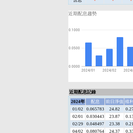
含息
-
-
-
近期配息趨勢
0.1000
0.0500
0.0000
2024/01
2024/02
2024
近期配息記錄
2024年
配息
前日淨值
殖
01/02
0.065783
24.82
0.2
02/01
0.030443
23.87
0.1
02/29
0.048497
23.38
0.2
04/02
0.080764
24.37
0.3