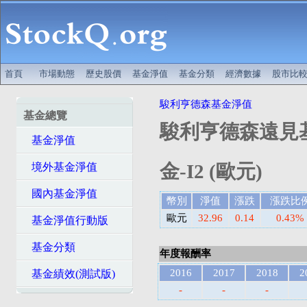
首頁
市場動態
歷史股價
基金淨值
基金分類
經濟數據
股市比
駿利亨德森基金淨值
基金總覽
駿利亨德森遠見
基金淨值
金-I2 (歐元)
境外基金淨值
國內基金淨值
幣別
淨值
漲跌
漲跌比
歐元
32.96
0.14
0.43%
基金淨值行動版
基金分類
年度報酬率
2016
2017
2018
2
基金績效(測試版)
-
-
-