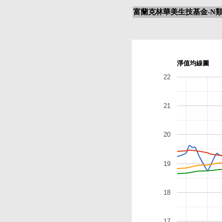
富蘭克林華美生技基金-N類
淨值均線圖
22
21
20
19
18
17