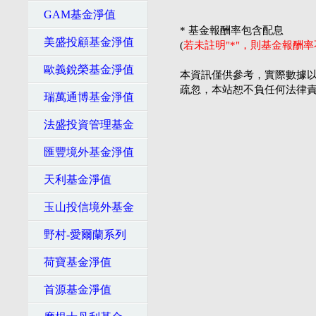
GAM基金淨值
* 基金報酬率包含配息
美盛投顧基金淨值
(
若未註明"*"，則基金報酬
歐義銳榮基金淨值
本資訊僅供參考，實際數據以
疏忽，本站恕不負任何法律
瑞萬通博基金淨值
法盛投資管理基金
匯豐境外基金淨值
天利基金淨值
玉山投信境外基金
野村-愛爾蘭系列
荷寶基金淨值
首源基金淨值