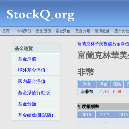
首頁
市場動態
歷史股價
基金淨值
基金分類
經濟數據
股市比
富蘭克林華美投信基金淨
基金總覽
富蘭克林華美
基金淨值
非幣
境外基金淨值
國內基金淨值
幣別
淨值
漲跌
南非幣
21.18
0.08
基金淨值行動版
基金分類
年度報酬率
2016
2017
2018
基金績效(測試版)
-
-
-