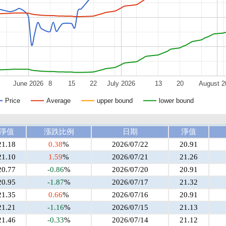
June 2026
8
15
22
July 2026
13
20
August 2
Price
Average
upper bound
lower bound
淨值
漲跌比例
日期
淨值
21.18
0.38
%
2026/07/22
20.91
21.10
1.59
%
2026/07/21
21.26
20.77
-0.86
%
2026/07/20
20.91
20.95
-1.87
%
2026/07/17
21.32
21.35
0.66
%
2026/07/16
20.91
21.21
-1.16
%
2026/07/15
21.13
21.46
-0.33
%
2026/07/14
21.12