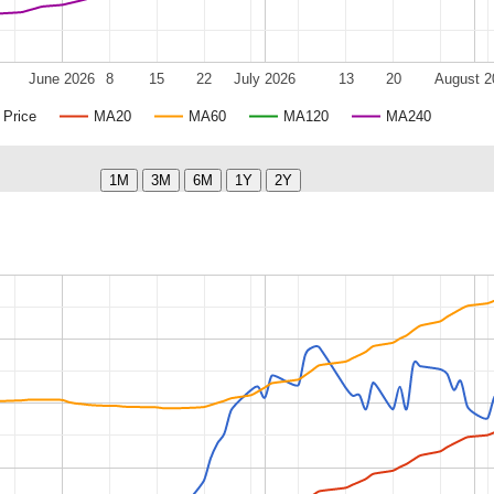
June 2026
8
15
22
July 2026
13
20
August 2
Price
MA20
MA60
MA120
MA240