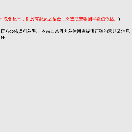
率不包含配息，對於有配息之基金，將造成總報酬率數值低估。
)
官方公佈資料為準。 本站自當盡力為使用者提供正確的意見及消息
責任。