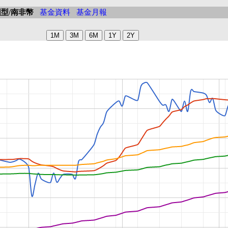
型/南非幣
基金資料
基金月報