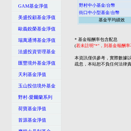
野村中小基金/台幣
GAM基金淨值
街口中小型基金/台幣
美盛投顧基金淨值
基金平均績效
歐義銳榮基金淨值
* 基金報酬率包含配息
瑞萬通博基金淨值
(
若未註明"*"，則基金報酬
法盛投資管理基金
本資訊僅供參考，實際數據以
匯豐境外基金淨值
疏忽，本站恕不負任何法律
天利基金淨值
玉山投信境外基金
野村-愛爾蘭系列
荷寶基金淨值
首源基金淨值