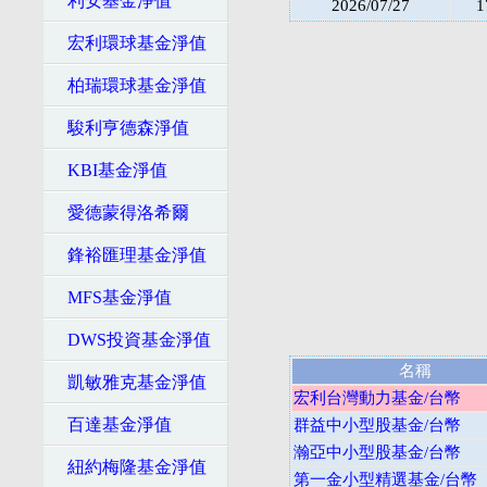
利安基金淨值
2026/07/27
1
宏利環球基金淨值
柏瑞環球基金淨值
駿利亨德森淨值
KBI基金淨值
愛德蒙得洛希爾
鋒裕匯理基金淨值
MFS基金淨值
DWS投資基金淨值
名稱
凱敏雅克基金淨值
宏利台灣動力基金/台幣
百達基金淨值
群益中小型股基金/台幣
瀚亞中小型股基金/台幣
紐約梅隆基金淨值
第一金小型精選基金/台幣