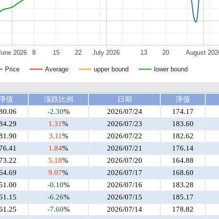
June 2026
8
15
22
July 2026
13
20
August 202
Price
Average
upper bound
lower bound
淨值
漲跌比例
日期
淨值
80.06
-2.30
%
2026/07/24
174.17
84.29
1.31
%
2026/07/23
183.60
81.90
3.11
%
2026/07/22
182.62
76.41
1.84
%
2026/07/21
176.14
73.22
5.18
%
2026/07/20
164.88
64.69
9.07
%
2026/07/17
168.60
51.00
-0.10
%
2026/07/16
183.28
51.15
-6.26
%
2026/07/15
185.17
61.25
-7.60
%
2026/07/14
178.82