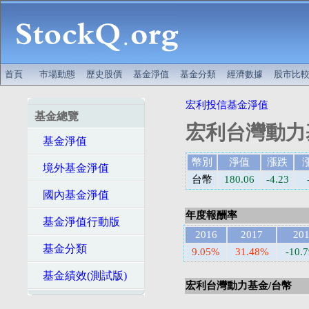
首頁
市場動態
歷史股價
基金淨值
基金分類
經濟數據
股市比
宏利投信基金淨值
基金總覽
宏利台灣動力
基金淨值
幣別
淨值
漲跌
境外基金淨值
台幣
180.06
-4.23
國內基金淨值
年度報酬率
基金淨值行動版
2016
2017
20
基金分類
9.05%
31.48%
-10.
基金績效(測試版)
宏利台灣動力基金/台幣