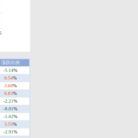
6
漲跌比例
-5.14
%
0.54
%
3.68
%
6.83
%
-2.21
%
-8.01
%
-1.02
%
3.55
%
-2.91
%