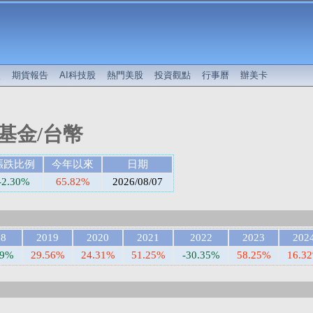
較
期貨報告
AI科技股
熱門美股
投資觀點
行事曆
辦美卡
基金/台幣
漲跌比例
今年以來
日期
-2.30%
65.82%
2026/08/07
18
2019
2020
2021
2022
2023
202
79%
29.56%
24.31%
51.25%
-30.35%
58.25%
16.3