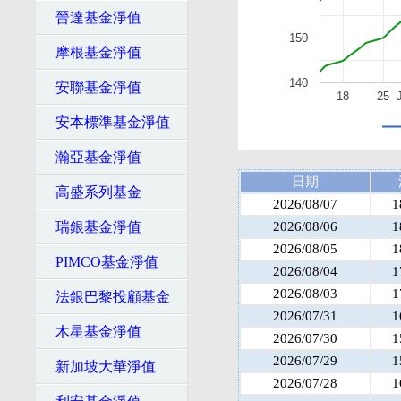
晉達基金淨值
150
摩根基金淨值
140
安聯基金淨值
18
25
安本標準基金淨值
瀚亞基金淨值
日期
高盛系列基金
2026/08/07
1
瑞銀基金淨值
2026/08/06
1
2026/08/05
1
PIMCO基金淨值
2026/08/04
1
2026/08/03
1
法銀巴黎投顧基金
2026/07/31
1
木星基金淨值
2026/07/30
1
2026/07/29
1
新加坡大華淨值
2026/07/28
1