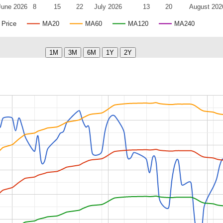
June 2026
8
15
22
July 2026
13
20
August 202
Price
MA20
MA60
MA120
MA240