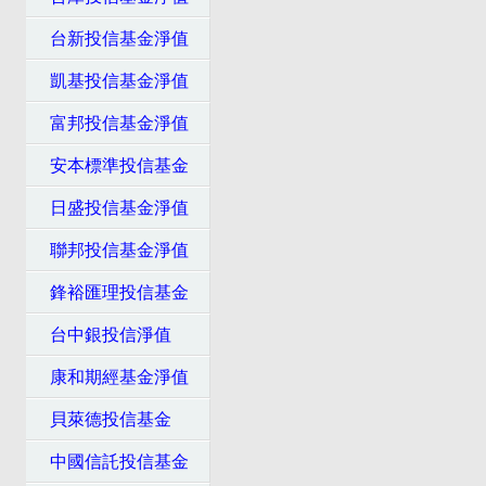
台新投信基金淨值
凱基投信基金淨值
富邦投信基金淨值
安本標準投信基金
日盛投信基金淨值
聯邦投信基金淨值
鋒裕匯理投信基金
台中銀投信淨值
康和期經基金淨值
貝萊德投信基金
中國信託投信基金