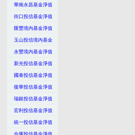
華南永昌基金淨值
街口投信基金淨值
匯豐境內基金淨值
玉山投信境內基金
永豐境內基金淨值
新光投信基金淨值
國泰投信基金淨值
復華投信基金淨值
瑞銀投信基金淨值
宏利投信基金淨值
統一投信基金淨值
合庫投信基金淨值