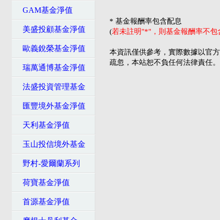
GAM基金淨值
* 基金報酬率包含配息
美盛投顧基金淨值
(
若未註明"*"，則基金報酬率不
歐義銳榮基金淨值
本資訊僅供參考，實際數據以官方
疏忽，本站恕不負任何法律責任。
瑞萬通博基金淨值
法盛投資管理基金
匯豐境外基金淨值
天利基金淨值
玉山投信境外基金
野村-愛爾蘭系列
荷寶基金淨值
首源基金淨值