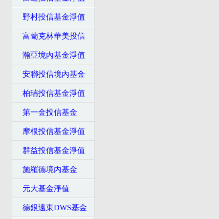
野村投信基金淨值
富蘭克林華美投信
瀚亞境內基金淨值
安聯投信境內基金
柏瑞投信基金淨值
第一金投信基金
摩根投信基金淨值
群益投信基金淨值
施羅德境內基金
元大基金淨值
德銀遠東DWS基金