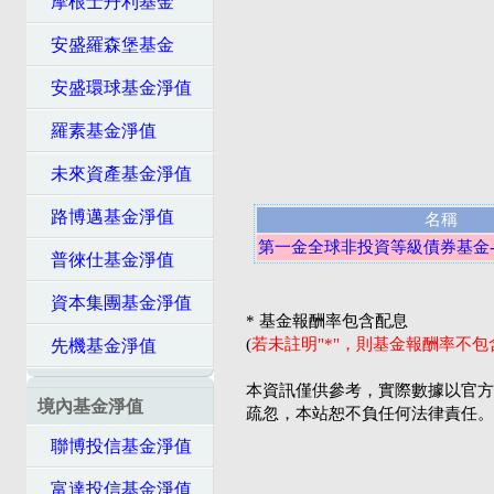
摩根士丹利基金
安盛羅森堡基金
安盛環球基金淨值
羅素基金淨值
未來資產基金淨值
路博邁基金淨值
名稱
第一金全球非投資等級債券基金-
普徠仕基金淨值
資本集團基金淨值
* 基金報酬率包含配息
(
若未註明"*"，則基金報酬率不
先機基金淨值
本資訊僅供參考，實際數據以官方
境內基金淨值
疏忽，本站恕不負任何法律責任。
聯博投信基金淨值
富達投信基金淨值