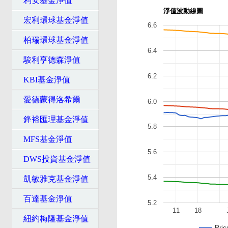
利安基金淨值
淨值波動線圖
宏利環球基金淨值
6.6
柏瑞環球基金淨值
6.4
駿利亨德森淨值
6.2
KBI基金淨值
愛德蒙得洛希爾
6.0
鋒裕匯理基金淨值
5.8
MFS基金淨值
5.6
DWS投資基金淨值
5.4
凱敏雅克基金淨值
百達基金淨值
5.2
11
18
紐約梅隆基金淨值
Pric