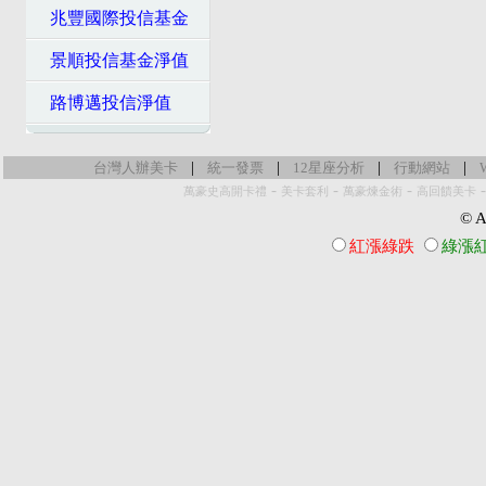
兆豐國際投信基金
景順投信基金淨值
路博邁投信淨值
|
|
|
|
台灣人辦美卡
統一發票
12星座分析
行動網站
-
-
-
萬豪史高開卡禮
美卡套利
萬豪煉金術
高回饋美卡
© Al
紅漲綠跌
綠漲