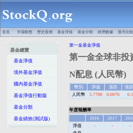
首頁
市場動態
歷史股價
基金淨值
基金分類
經濟數據
股市比
第一金基金淨值
基金總覽
第一金全球非投
基金淨值
N配息 (人民幣)
境外基金淨值
國內基金淨值
幣別
淨值
漲跌
漲
人民幣
5.7780
0.0076
0.
基金淨值行動版
基金分類
年度報酬率
2016
2017
201
基金績效(測試版)
淨值
-
-
-