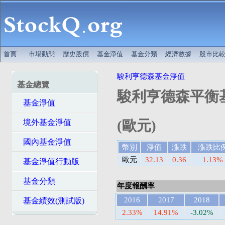
首頁
市場動態
歷史股價
基金淨值
基金分類
經濟數據
股市比
駿利亨德森基金淨值
基金總覽
駿利亨德森平衡基
基金淨值
(歐元)
境外基金淨值
國內基金淨值
幣別
淨值
漲跌
漲跌比
歐元
32.13
0.36
1.13%
基金淨值行動版
基金分類
年度報酬率
2016
2017
2018
基金績效(測試版)
2.33%
14.91%
-3.02%