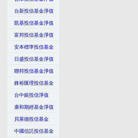
台新投信基金淨值
凱基投信基金淨值
富邦投信基金淨值
安本標準投信基金
日盛投信基金淨值
聯邦投信基金淨值
鋒裕匯理投信基金
台中銀投信淨值
康和期經基金淨值
貝萊德投信基金
中國信託投信基金