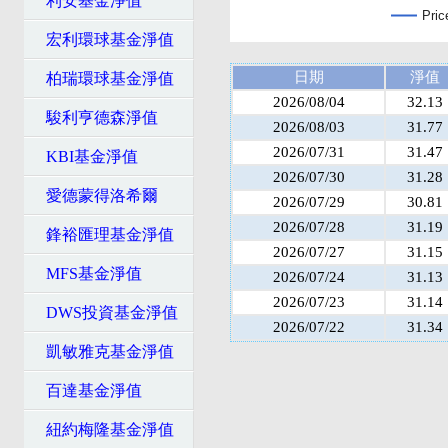
利安基金淨值
Pric
宏利環球基金淨值
日期
淨值
柏瑞環球基金淨值
2026/08/04
32.13
駿利亨德森淨值
2026/08/03
31.77
2026/07/31
31.47
KBI基金淨值
2026/07/30
31.28
愛德蒙得洛希爾
2026/07/29
30.81
2026/07/28
31.19
鋒裕匯理基金淨值
2026/07/27
31.15
MFS基金淨值
2026/07/24
31.13
2026/07/23
31.14
DWS投資基金淨值
2026/07/22
31.34
凱敏雅克基金淨值
百達基金淨值
紐約梅隆基金淨值