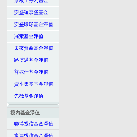
摩根士丹利基金
安盛羅森堡基金
安盛環球基金淨值
羅素基金淨值
未來資產基金淨值
路博邁基金淨值
普徠仕基金淨值
資本集團基金淨值
先機基金淨值
境內基金淨值
聯博投信基金淨值
富達投信基金淨值