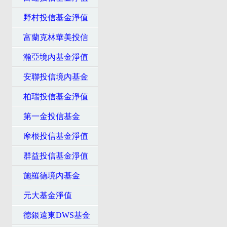
野村投信基金淨值
富蘭克林華美投信
瀚亞境內基金淨值
安聯投信境內基金
柏瑞投信基金淨值
第一金投信基金
摩根投信基金淨值
群益投信基金淨值
施羅德境內基金
元大基金淨值
德銀遠東DWS基金