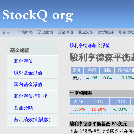
首頁
市場動態
歷史股價
基金淨值
基金分類
經濟數據
股市比
駿利亨德森基金淨值
基金總覽
駿利亨德森平衡基
基金淨值
幣別
淨值
漲跌
漲跌比
境外基金淨值
美元
41.06
-0.04
-0.10%
國內基金淨值
年度報酬率
基金淨值行動版
2016
2017
2018
基金分類
1.96%
15.28%
-1.93%
基金績效(測試版)
駿利亨德森平衡基金-B2/美元
本基金透過投資於美國證券在保