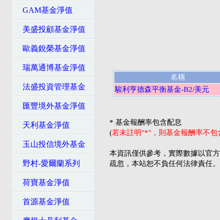
GAM基金淨值
美盛投顧基金淨值
歐義銳榮基金淨值
瑞萬通博基金淨值
名稱
法盛投資管理基金
駿利亨德森平衡基金-B2/美元
匯豐境外基金淨值
* 基金報酬率包含配息
天利基金淨值
(
若未註明"*"，則基金報酬率不
玉山投信境外基金
本資訊僅供參考，實際數據以官方
野村-愛爾蘭系列
疏忽，本站恕不負任何法律責任。
荷寶基金淨值
首源基金淨值