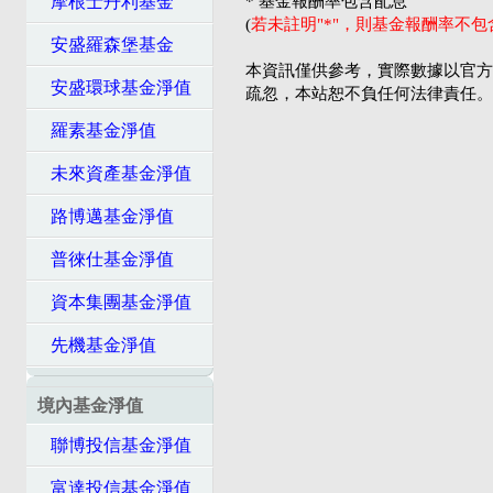
摩根士丹利基金
* 基金報酬率包含配息
(
若未註明"*"，則基金報酬率不
安盛羅森堡基金
本資訊僅供參考，實際數據以官方
安盛環球基金淨值
疏忽，本站恕不負任何法律責任。
羅素基金淨值
未來資產基金淨值
路博邁基金淨值
普徠仕基金淨值
資本集團基金淨值
先機基金淨值
境內基金淨值
聯博投信基金淨值
富達投信基金淨值