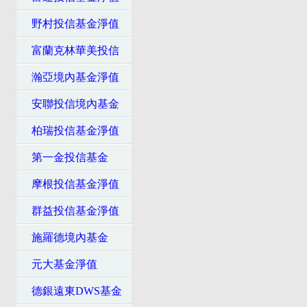
野村投信基金淨值
富蘭克林華美投信
瀚亞境內基金淨值
安聯投信境內基金
柏瑞投信基金淨值
第一金投信基金
摩根投信基金淨值
群益投信基金淨值
施羅德境內基金
元大基金淨值
德銀遠東DWS基金