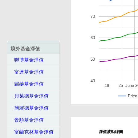
70
60
境外基金淨值
50
聯博基金淨值
富達基金淨值
40
霸菱基金淨值
18
25
June 2
貝萊德基金淨值
Price
施羅德基金淨值
景順基金淨值
富蘭克林基金淨值
淨值波動線圖