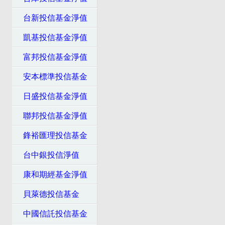
台新投信基金淨值
凱基投信基金淨值
富邦投信基金淨值
安本標準投信基金
日盛投信基金淨值
聯邦投信基金淨值
鋒裕匯理投信基金
台中銀投信淨值
康和期經基金淨值
貝萊德投信基金
中國信託投信基金