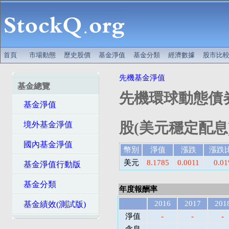
首頁
市場動態
歷史股價
基金淨值
基金分類
經濟數據
股市比
先機基金淨值
基金總覽
先機環球動態債券
基金淨值
股(美元穩定配息)
境外基金淨值
國內基金淨值
幣別
淨值
漲跌
漲跌
美元
8.1785
0.0011
0.0
基金淨值行動版
基金分類
年度報酬率
2016
2017
201
基金績效(測試版)
淨值
-
-
-