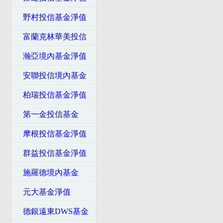
野村投信基金淨值
富蘭克林華美投信
瀚亞境內基金淨值
安聯投信境內基金
柏瑞投信基金淨值
第一金投信基金
摩根投信基金淨值
群益投信基金淨值
施羅德境內基金
元大基金淨值
德銀遠東DWS基金