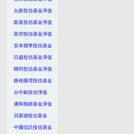
台新投信基金淨值
凱基投信基金淨值
富邦投信基金淨值
安本標準投信基金
日盛投信基金淨值
聯邦投信基金淨值
鋒裕匯理投信基金
台中銀投信淨值
康和期經基金淨值
貝萊德投信基金
中國信託投信基金