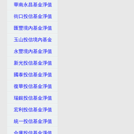
華南永昌基金淨值
街口投信基金淨值
匯豐境內基金淨值
玉山投信境內基金
永豐境內基金淨值
新光投信基金淨值
國泰投信基金淨值
復華投信基金淨值
瑞銀投信基金淨值
宏利投信基金淨值
統一投信基金淨值
合庫投信基金淨值