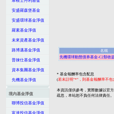
摩根士丹利基金
安盛羅森堡基金
安盛環球基金淨值
羅素基金淨值
未來資產基金淨值
路博邁基金淨值
名稱
先機環球動態債券基金-C2類收益
普徠仕基金淨值
資本集團基金淨值
* 基金報酬率包含配息
(
若未註明"*"，則基金報酬率不
先機基金淨值
本資訊僅供參考，實際數據以官方
境內基金淨值
疏忽，本站恕不負任何法律責任。
聯博投信基金淨值
富達投信基金淨值