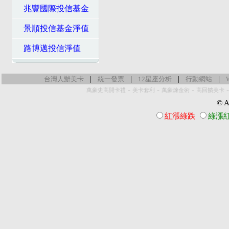
兆豐國際投信基金
景順投信基金淨值
路博邁投信淨值
|
|
|
|
台灣人辦美卡
統一發票
12星座分析
行動網站
-
-
-
萬豪史高開卡禮
美卡套利
萬豪煉金術
高回饋美卡
© Al
紅漲綠跌
綠漲