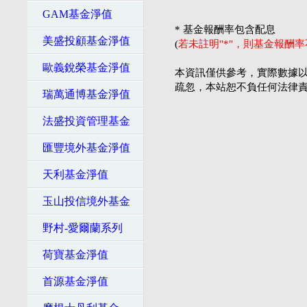
GAM基金淨值
* 基金報酬率包含配息
美盛投顧基金淨值
(
若未註明"*"，則基金報酬
歐義銳榮基金淨值
本資訊僅供參考，實際數據以
疏忽，本站恕不負任何法律
瑞萬通博基金淨值
法盛投資管理基金
匯豐境外基金淨值
天利基金淨值
玉山投信境外基金
野村-愛爾蘭系列
荷寶基金淨值
首源基金淨值