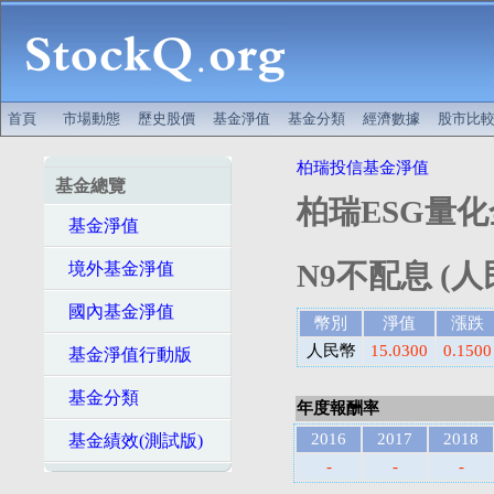
首頁
市場動態
歷史股價
基金淨值
基金分類
經濟數據
股市比
柏瑞投信基金淨值
基金總覽
柏瑞ESG量
基金淨值
N9不配息 (人
境外基金淨值
國內基金淨值
幣別
淨值
漲跌
人民幣
15.0300
0.1500
基金淨值行動版
基金分類
年度報酬率
2016
2017
2018
基金績效(測試版)
-
-
-