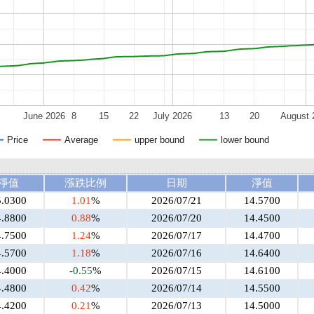
June 2026
8
15
22
July 2026
13
20
August 
Price
Average
upper bound
lower bound
淨值
漲跌比例
日期
淨值
5.0300
1.01
%
2026/07/21
14.5700
4.8800
0.88
%
2026/07/20
14.4500
4.7500
1.24
%
2026/07/17
14.4700
4.5700
1.18
%
2026/07/16
14.6400
4.4000
-0.55
%
2026/07/15
14.6100
4.4800
0.42
%
2026/07/14
14.5500
4.4200
0.21
%
2026/07/13
14.5000