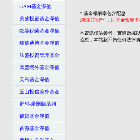
GAM基金淨值
* 基金報酬率包含配息
美盛投顧基金淨值
(
若未註明"*"，則基金報酬
歐義銳榮基金淨值
本資訊僅供參考，實際數據以
疏忽，本站恕不負任何法律
瑞萬通博基金淨值
法盛投資管理基金
匯豐境外基金淨值
天利基金淨值
玉山投信境外基金
野村-愛爾蘭系列
荷寶基金淨值
首源基金淨值