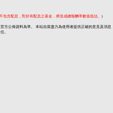
率不包含配息，對於有配息之基金，將造成總報酬率數值低估。
)
官方公佈資料為準。 本站自當盡力為使用者提供正確的意見及消息
責任。