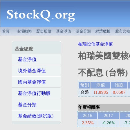
首頁
市場動態
歷史股價
基金淨值
基金分類
經濟數據
股市比
柏瑞投信基金淨值
基金總覽
柏瑞美國雙核
基金淨值
不配息 (台幣)
境外基金淨值
國內基金淨值
幣別
淨值
漲跌
台幣
11.8985
0.0507
基金淨值行動版
基金分類
年度報酬率
2016
2017
2
基金績效(測試版)
2.35%
-0.26%
-3