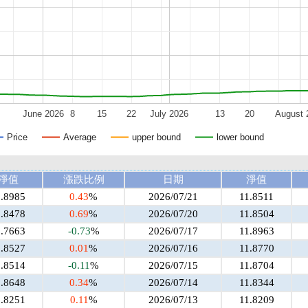
June 2026
8
15
22
July 2026
13
20
August 
Price
Average
upper bound
lower bound
淨值
漲跌比例
日期
淨值
1.8985
0.43
%
2026/07/21
11.8511
1.8478
0.69
%
2026/07/20
11.8504
1.7663
-0.73
%
2026/07/17
11.8963
1.8527
0.01
%
2026/07/16
11.8770
1.8514
-0.11
%
2026/07/15
11.8704
1.8648
0.34
%
2026/07/14
11.8344
1.8251
0.11
%
2026/07/13
11.8209