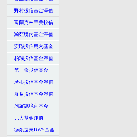
野村投信基金淨值
富蘭克林華美投信
瀚亞境內基金淨值
安聯投信境內基金
柏瑞投信基金淨值
第一金投信基金
摩根投信基金淨值
群益投信基金淨值
施羅德境內基金
元大基金淨值
德銀遠東DWS基金