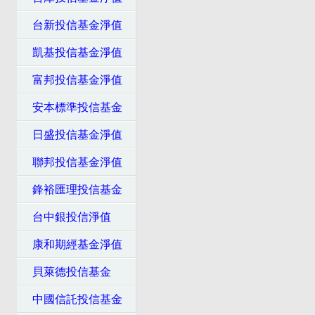
台新投信基金淨值
凱基投信基金淨值
富邦投信基金淨值
安本標準投信基金
日盛投信基金淨值
聯邦投信基金淨值
鋒裕匯理投信基金
台中銀投信淨值
康和期經基金淨值
貝萊德投信基金
中國信託投信基金