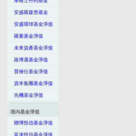
摩根士丹利基金
安盛羅森堡基金
安盛環球基金淨值
羅素基金淨值
未來資產基金淨值
路博邁基金淨值
普徠仕基金淨值
資本集團基金淨值
先機基金淨值
境內基金淨值
聯博投信基金淨值
富達投信基金淨值