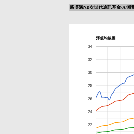
路博邁NB次世代通訊基金-A/累積
淨值均線圖
34
32
30
28
26
24
22