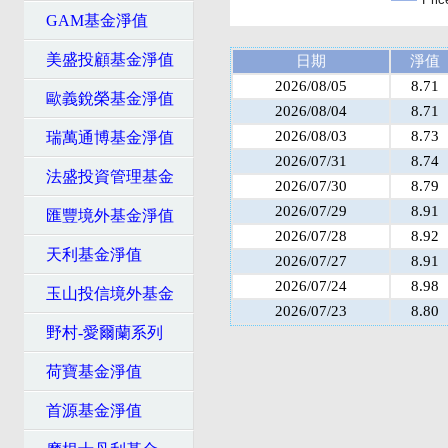
GAM基金淨值
美盛投顧基金淨值
日期
淨值
2026/08/05
8.71
歐義銳榮基金淨值
2026/08/04
8.71
2026/08/03
8.73
瑞萬通博基金淨值
2026/07/31
8.74
法盛投資管理基金
2026/07/30
8.79
2026/07/29
8.91
匯豐境外基金淨值
2026/07/28
8.92
天利基金淨值
2026/07/27
8.91
2026/07/24
8.98
玉山投信境外基金
2026/07/23
8.80
野村-愛爾蘭系列
荷寶基金淨值
首源基金淨值