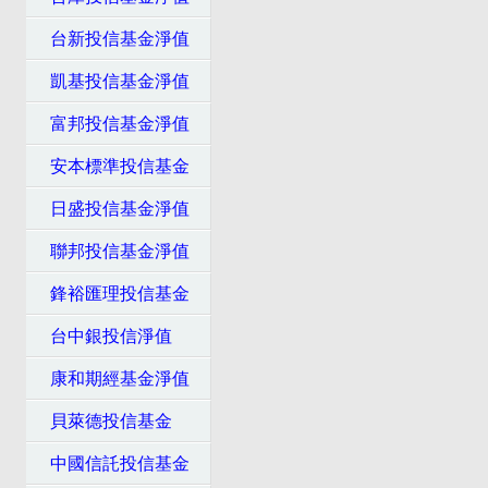
台新投信基金淨值
凱基投信基金淨值
富邦投信基金淨值
安本標準投信基金
日盛投信基金淨值
聯邦投信基金淨值
鋒裕匯理投信基金
台中銀投信淨值
康和期經基金淨值
貝萊德投信基金
中國信託投信基金