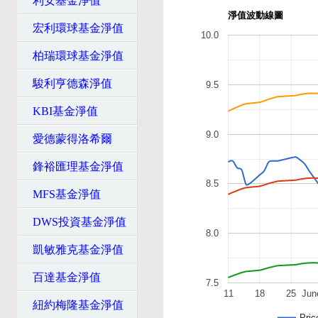
利安基金淨值
淨值波動線圖
宏利環球基金淨值
10.0
柏瑞環球基金淨值
駿利亨德森淨值
9.5
KBI基金淨值
9.0
愛德蒙得洛希爾
鋒裕匯理基金淨值
8.5
MFS基金淨值
DWS投資基金淨值
8.0
凱敏雅克基金淨值
百達基金淨值
7.5
11
18
25
Jun
紐約梅隆基金淨值
Pric