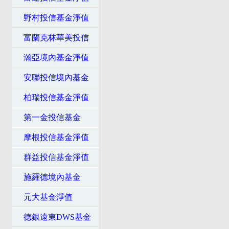
野村投信基金淨值
富蘭克林華美投信
瀚亞境內基金淨值
安聯投信境內基金
柏瑞投信基金淨值
第一金投信基金
摩根投信基金淨值
群益投信基金淨值
施羅德境內基金
元大基金淨值
德銀遠東DWS基金