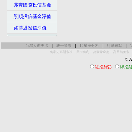
兆豐國際投信基金
景順投信基金淨值
路博邁投信淨值
|
|
|
|
台灣人辦美卡
統一發票
12星座分析
行動網站
-
-
-
萬豪史高開卡禮
美卡套利
萬豪煉金術
高回饋美卡
© Al
紅漲綠跌
綠漲