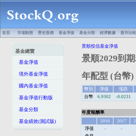
首頁
市場動態
歷史股價
基金淨值
基金分類
經濟數據
股市比
景順投信基金淨值
基金總覽
景順2029到
基金淨值
年配型 (台幣)
境外基金淨值
國內基金淨值
幣別
淨值
漲跌
台幣
6.9302
-0.0231
基金淨值行動版
基金分類
年度報酬率
2016
2017
2
基金績效(測試版)
淨值
-
-