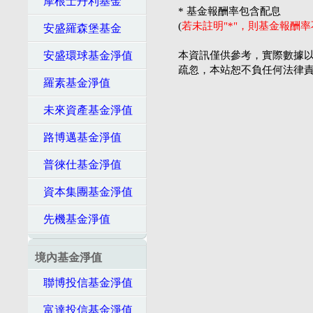
摩根士丹利基金
* 基金報酬率包含配息
(
若未註明"*"，則基金報酬
安盛羅森堡基金
安盛環球基金淨值
本資訊僅供參考，實際數據以
疏忽，本站恕不負任何法律
羅素基金淨值
未來資產基金淨值
路博邁基金淨值
普徠仕基金淨值
資本集團基金淨值
先機基金淨值
境內基金淨值
聯博投信基金淨值
富達投信基金淨值