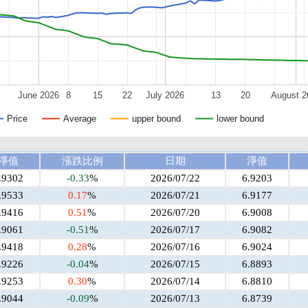
June 2026
8
15
22
July 2026
13
20
August 2
Price
Average
upper bound
lower bound
淨值
漲跌比例
日期
淨值
.9302
-0.33
%
2026/07/22
6.9203
.9533
0.17
%
2026/07/21
6.9177
.9416
0.51
%
2026/07/20
6.9008
.9061
-0.51
%
2026/07/17
6.9082
.9418
0.28
%
2026/07/16
6.9024
.9226
-0.04
%
2026/07/15
6.8893
.9253
0.30
%
2026/07/14
6.8810
.9044
-0.09
%
2026/07/13
6.8739