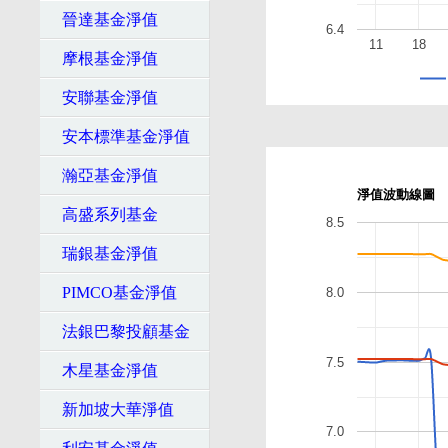
晉達基金淨值
6.4
11
18
摩根基金淨值
安聯基金淨值
安本標準基金淨值
瀚亞基金淨值
淨值波動線圖
高盛系列基金
8.5
瑞銀基金淨值
PIMCO基金淨值
8.0
法銀巴黎投顧基金
7.5
木星基金淨值
新加坡大華淨值
7.0