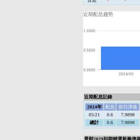
含息
-
-
近期配息趨勢
1.0000
0.5000
0.0000
2024/05
近期配息記錄
2024年
配息
前日淨值
05/21
0.6
7.9898
總計
0.6
7.9898
景順2029到期精選新興債