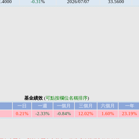
2.4000
-0.31
%
2026/07/07
33.5600
基金績效
(
可點按欄位名稱排序
)
一日
一週
一個月
三個月
六個月
一年
0.21%
-2.33%
-0.84%
12.02%
1.60%
23.19%