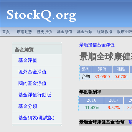
首頁
市場動態
歷史股價
基金淨值
基金分類
經濟數據
股市比
景順投信基金淨值
基金總覽
景順全球康健
基金淨值
幣別
淨值
漲跌
境外基金淨值
台幣
33.0900
0.0700
國內基金淨值
年度報酬率
基金淨值行動版
2016
2017
2
基金分類
-11.43%
9.57%
3
基金績效(測試版)
景順全球康健基金/台幣