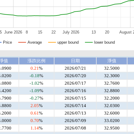
5
June 2026
8
15
22
July 2026
13
20
August 
Price
Average
upper bound
lower bound
淨值
漲跌比例
日期
淨值
3.0900
0.21
%
2026/07/21
32.5000
3.0200
-0.18
%
2026/07/20
32.3000
3.0800
-1.02
%
2026/07/17
32.7600
3.4200
-1.09
%
2026/07/16
32.8800
3.7900
-0.27
%
2026/07/15
32.2000
3.8800
2.05
%
2026/07/14
32.0300
3.2000
0.61
%
2026/07/13
32.6000
3.0000
0.70
%
2026/07/09
33.0200
2.7700
1.14
%
2026/07/08
32.9500