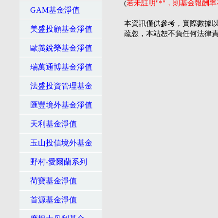
(
若未註明"*"，則基金報酬
GAM基金淨值
本資訊僅供參考，實際數據以
美盛投顧基金淨值
疏忽，本站恕不負任何法律
歐義銳榮基金淨值
瑞萬通博基金淨值
法盛投資管理基金
匯豐境外基金淨值
天利基金淨值
玉山投信境外基金
野村-愛爾蘭系列
荷寶基金淨值
首源基金淨值