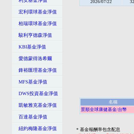
利安基金淨值
2026/07/22
3
宏利環球基金淨值
柏瑞環球基金淨值
駿利亨德森淨值
KBI基金淨值
愛德蒙得洛希爾
鋒裕匯理基金淨值
MFS基金淨值
DWS投資基金淨值
名稱
凱敏雅克基金淨值
景順全球康健基金/台幣
百達基金淨值
紐約梅隆基金淨值
* 基金報酬率包含配息