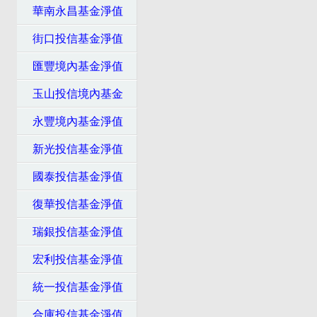
華南永昌基金淨值
街口投信基金淨值
匯豐境內基金淨值
玉山投信境內基金
永豐境內基金淨值
新光投信基金淨值
國泰投信基金淨值
復華投信基金淨值
瑞銀投信基金淨值
宏利投信基金淨值
統一投信基金淨值
合庫投信基金淨值