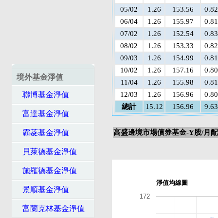
05/02
1.26
153.56
0.8
06/04
1.26
155.97
0.8
07/02
1.26
152.54
0.8
08/02
1.26
153.33
0.8
09/03
1.26
154.99
0.8
10/02
1.26
157.16
0.8
境外基金淨值
11/04
1.26
155.98
0.8
聯博基金淨值
12/03
1.26
156.96
0.8
總計
15.12
156.96
9.6
富達基金淨值
霸菱基金淨值
高盛邊境市場債券基金-Y股/月配
貝萊德基金淨值
施羅德基金淨值
淨值均線圖
景順基金淨值
172
富蘭克林基金淨值