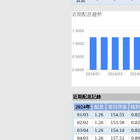
含息
-
-
-
近期配息趨勢
1.5000
1.0000
0.5000
0.0000
2024/01
2024/03
2024
近期配息記錄
2024年
配息
前日淨值
殖利
01/03
1.26
154.55
0.8
02/02
1.26
153.58
0.8
03/04
1.26
154.14
0.8
04/03
1.26
157.51
0.8