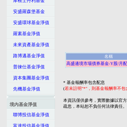
摩根士丹利基金
安盛羅森堡基金
安盛環球基金淨值
羅素基金淨值
未來資產基金淨值
路博邁基金淨值
名稱
高盛邊境市場債券基金-Y股/月配
普徠仕基金淨值
資本集團基金淨值
* 基金報酬率包含配息
(
若未註明"*"，則基金報酬率不
先機基金淨值
本資訊僅供參考，實際數據以官方
境內基金淨值
疏忽，本站恕不負任何法律責任。
聯博投信基金淨值
富達投信基金淨值