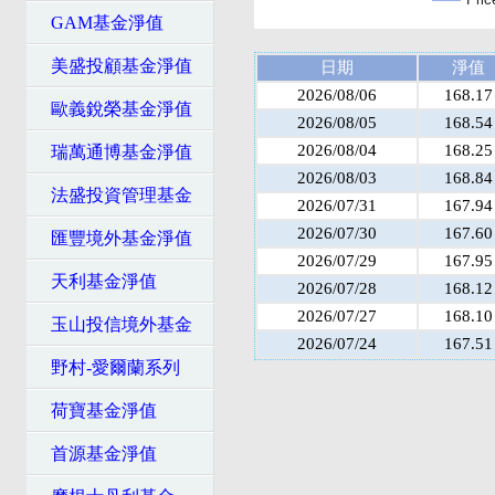
GAM基金淨值
美盛投顧基金淨值
日期
淨值
2026/08/06
168.17
歐義銳榮基金淨值
2026/08/05
168.54
2026/08/04
168.25
瑞萬通博基金淨值
2026/08/03
168.84
法盛投資管理基金
2026/07/31
167.94
2026/07/30
167.60
匯豐境外基金淨值
2026/07/29
167.95
天利基金淨值
2026/07/28
168.12
2026/07/27
168.10
玉山投信境外基金
2026/07/24
167.51
野村-愛爾蘭系列
荷寶基金淨值
首源基金淨值