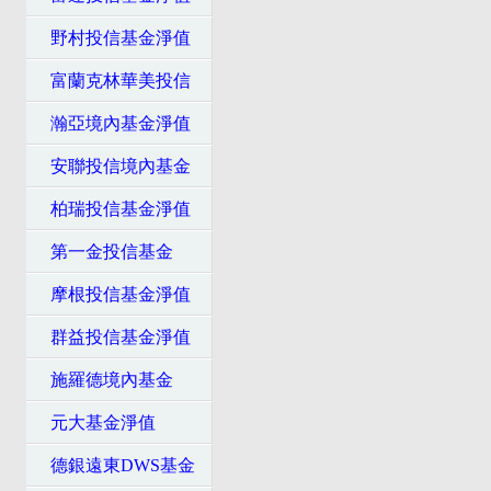
野村投信基金淨值
富蘭克林華美投信
瀚亞境內基金淨值
安聯投信境內基金
柏瑞投信基金淨值
第一金投信基金
摩根投信基金淨值
群益投信基金淨值
施羅德境內基金
元大基金淨值
德銀遠東DWS基金