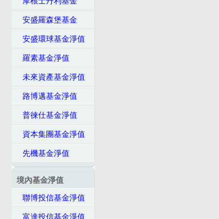
摩根士丹利基金
安盛羅森堡基金
安盛環球基金淨值
羅素基金淨值
未來資產基金淨值
路博邁基金淨值
普徠仕基金淨值
資本集團基金淨值
先機基金淨值
境內基金淨值
聯博投信基金淨值
富達投信基金淨值