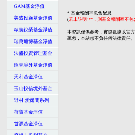
GAM基金淨值
* 基金報酬率包含配息
美盛投顧基金淨值
(
若未註明"*"，則基金報酬率不
歐義銳榮基金淨值
本資訊僅供參考，實際數據以官方
疏忽，本站恕不負任何法律責任。
瑞萬通博基金淨值
法盛投資管理基金
匯豐境外基金淨值
天利基金淨值
玉山投信境外基金
野村-愛爾蘭系列
荷寶基金淨值
首源基金淨值